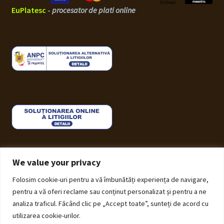
EuPlatesc
-
procesator de plati online
We value your privacy
Folosim cookie-uri pentru a vă îmbunătăți experiența de navigare,
© ECHOS Furniture 2026
pentru a vă oferi reclame sau conținut personalizat și pentru a ne
Politică de Confidențialitate cu privire la prelucrarea
analiza traficul. Făcând clic pe „Accept toate”, sunteți de acord cu
datelor cu caracter personal
Construit cu Storefront și
utilizarea cookie-urilor.