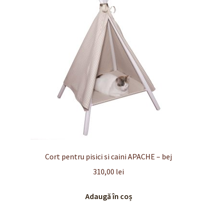
Finalizare
Livrare
Plată
Politică de Confidențialitate cu privire la prelucrarea
datelor cu caracter personal
Politica de cookie-uri
Politica de rambursari si returnari
Cort pentru pisici si caini APACHE – bej
310,00
lei
Recenzii
Adaugă în coș
Termeni si conditii