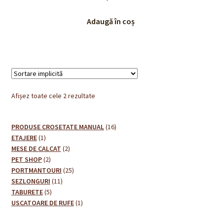
Adaugă în coș
Afișez toate cele 2 rezultate
16
PRODUSE CROSETATE MANUAL
16
1
produse
ETAJERE
1
produs
2
MESE DE CALCAT
2
2
produse
PET SHOP
2
produse
25
PORTMANTOURI
25
11
de
SEZLONGURI
11
5
produse
produse
TABURETE
5
produse
1
USCATOARE DE RUFE
1
produs