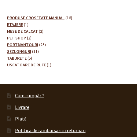
16
PRODUSE CROSETATE MANUAL
16
1
produse
ETAJERE
1
produs
2
MESE DE CALCAT
2
2
produse
PET SHOP
2
produse
25
PORTMANTOURI
25
11
de
SEZLONGURI
11
5
produse
produse
TABURETE
5
produse
1
USCATOARE DE RUFE
1
produs
Cum cumpăr ?
Livrare
Plată
Politica de rambursari si returnari