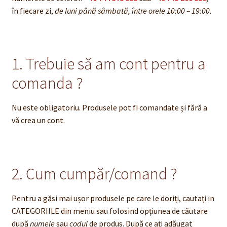
în fiecare zi,
de luni până sâmbată, între orele 10:00 – 19:00
.
Finalizare
Livrare
1. Trebuie să am cont pentru a
Plată
comanda ?
Politică de Confidențialitate cu privire la prelucrarea
datelor cu caracter personal
Nu este obligatoriu. Produsele pot fi comandate și fără a
vă crea un cont.
Politica de cookie-uri
Politica de rambursari si returnari
2. Cum cumpăr/comand ?
Recenzii
Pentru a găsi mai ușor produsele pe care le doriți, cautați in
CATEGORIILE din meniu sau folosind opțiunea de căutare
Termeni si conditii
după
numele
sau
codul
de produs. După ce ați adăugat