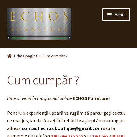
Sari
Sari
Meniu
la
la
navigare
conținut
Prima pagină
Prima pagină
Cum cumpăr ?
CONTACT
Cum cumpăr ?
Contul meu
Coș
Bine ai venit în magazinul online
ECHOS Furniture
!
Cum cumpăr ?
Pentru o experiență ușoară va rugăm să parcurgeți textul
de mai jos, iar dacă aveți întrebări le așteptăm cu drag pe
adresa
contact.echos.boutique@gmail.com
sau la
Despre noi
numerele de telefon
+40 744 375 555
sau
+40 745 200 880
,