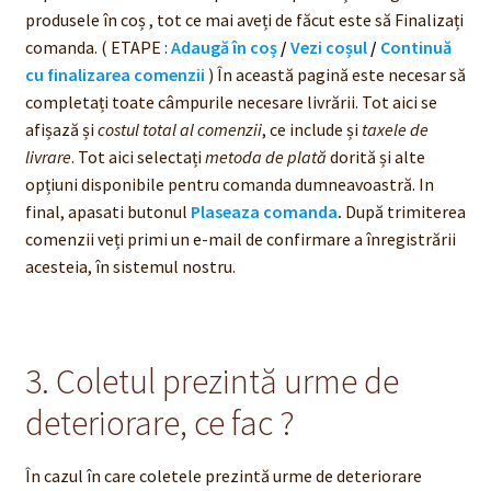
produsele în coș , tot ce mai aveți de făcut este să Finalizați
comanda. ( ETAPE :
Adaugă în coș
/
Vezi coșul
/
Continuă
cu finalizarea comenzii
) În această pagină este necesar să
completați toate câmpurile necesare livrării. Tot aici se
afișază și
costul total al comenzii
, ce include și
taxele de
livrare
. Tot aici selectați
metoda de plată
dorită și alte
opțiuni disponibile pentru comanda dumneavoastră. In
final, apasati butonul
Plaseaza comanda
.
După trimiterea
comenzii veți primi un e-mail de confirmare a înregistrării
acesteia, în sistemul nostru.
3. Coletul prezintă urme de
deteriorare, ce fac ?
În cazul în care coletele prezintă urme de deteriorare