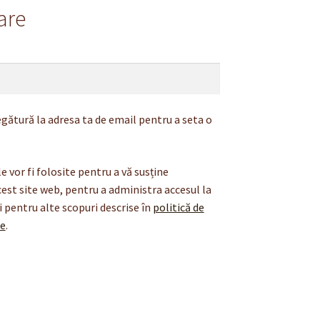
are
bligatoriu
legătură la adresa ta de email pentru a seta o
 vor fi folosite pentru a vă susține
est site web, pentru a administra accesul la
i pentru alte scopuri descrise în
politică de
te
.