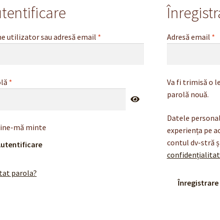
tentificare
Înregistr
Obligatoriu
O
 utilizator sau adresă email
*
Adresă email
*
Obligatoriu
olă
*
Va fi trimisă o 
parolă nouă.
Datele personale
ine-mă minte
experiența pe ac
contul dv-stră ș
utentificare
confidențialita
itat parola?
Înregistrare