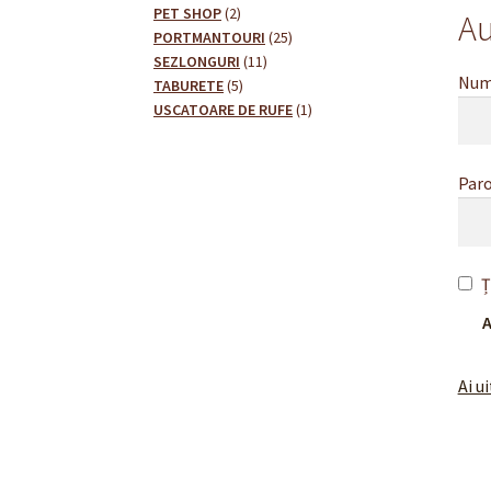
2
produse
PET SHOP
2
Au
produse
25
PORTMANTOURI
25
11
de
SEZLONGURI
11
Nume
5
produse
produse
TABURETE
5
produse
1
USCATOARE DE RUFE
1
produs
Par
Ț
A
Ai u