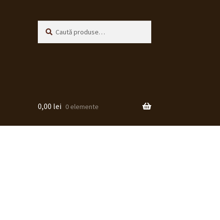
Caută
Caută
după:
0,00
lei
0 elemente