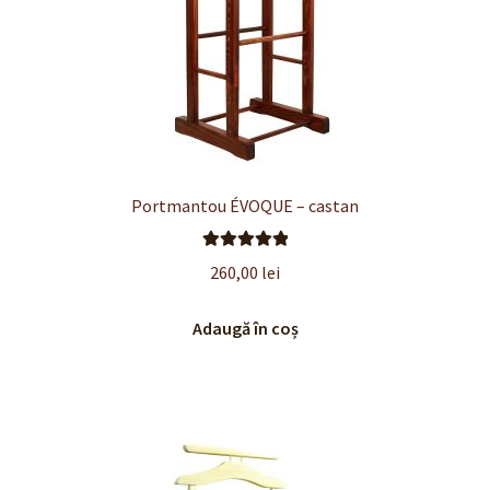
Portmantou ÉVOQUE – castan
Evaluat la
260,00
lei
5.00
din 5
Adaugă în coș