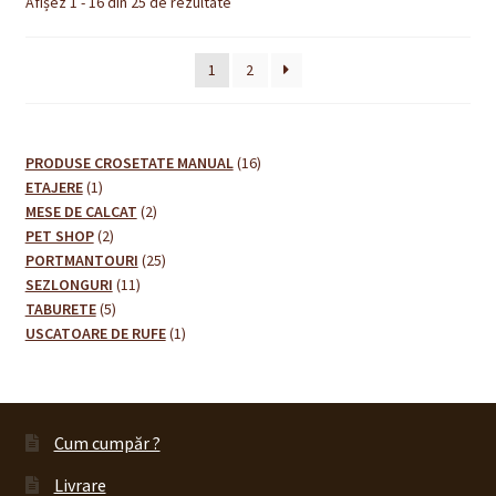
Afișez 1 - 16 din 25 de rezultate
1
2
16
PRODUSE CROSETATE MANUAL
16
1
produse
ETAJERE
1
produs
2
MESE DE CALCAT
2
2
produse
PET SHOP
2
produse
25
PORTMANTOURI
25
11
de
SEZLONGURI
11
5
produse
produse
TABURETE
5
produse
1
USCATOARE DE RUFE
1
produs
Cum cumpăr ?
Livrare