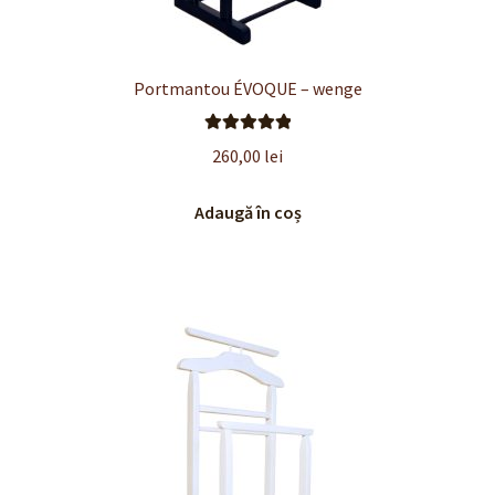
Portmantou ÉVOQUE – wenge
Evaluat la
260,00
lei
5.00
din 5
Adaugă în coș