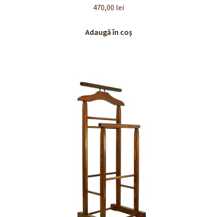
Evaluat la
470,00
lei
5.00
din 5
Adaugă în coș