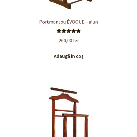
Portmantou ÉVOQUE – alun
Evaluat la
260,00
lei
5.00
din 5
Adaugă în coș