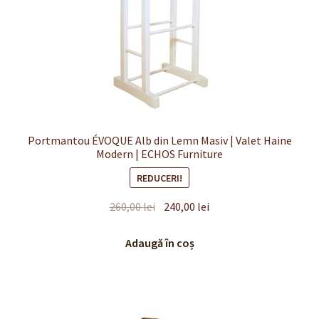
Portmantou ÉVOQUE Alb din Lemn Masiv | Valet Haine
Modern | ECHOS Furniture
REDUCERI!
Prețul
Prețul
260,00
lei
240,00
lei
inițial
curent
a
este:
Adaugă în coș
fost:
240,00 lei.
260,00 lei.