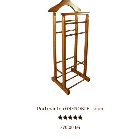
Portmantou GRENOBLE – alun
Evaluat la
270,00
lei
5.00
din 5