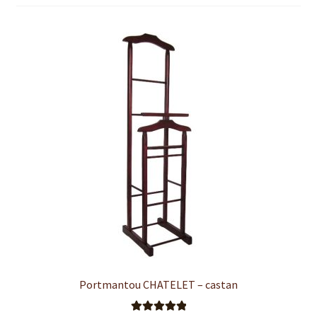
Finalizare
Livrare
Plată
Politică de Confidențialitate cu privire la prelucrarea
datelor cu caracter personal
Politica de cookie-uri
Politica de rambursari si returnari
Recenzii
Portmantou CHATELET – castan
Termeni si conditii