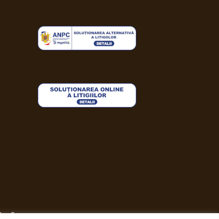
i WooCommerce
.