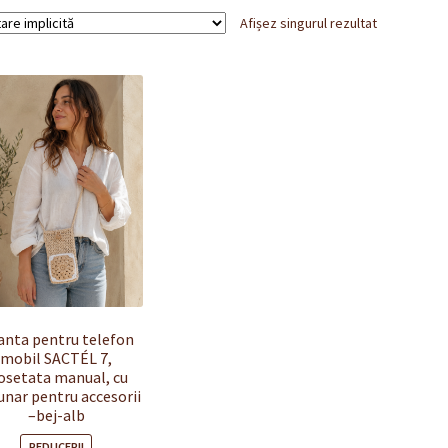
Afișez singurul rezultat
anta pentru telefon
mobil SACTÉL 7,
osetata manual, cu
nar pentru accesorii
–bej-alb
REDUCERI!