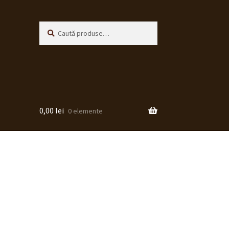
Caută
Caută
după:
0,00
lei
0 elemente