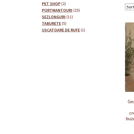
2
produse
PET SHOP
2
produse
25
PORTMANTOURI
25
11
de
SEZLONGURI
11
5
produse
produse
TABURETE
5
produse
1
USCATOARE DE RUFE
1
produs
Ge
cr
buzu