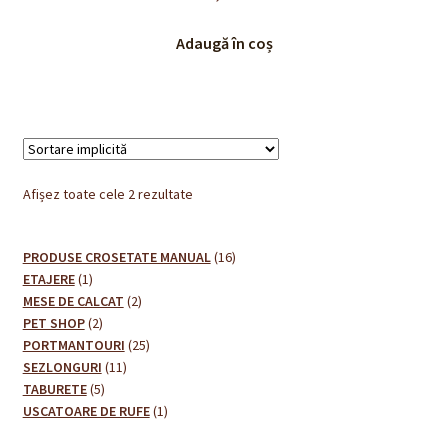
Adaugă în coș
Afișez toate cele 2 rezultate
16
PRODUSE CROSETATE MANUAL
16
1
produse
ETAJERE
1
produs
2
MESE DE CALCAT
2
2
produse
PET SHOP
2
produse
25
PORTMANTOURI
25
11
de
SEZLONGURI
11
5
produse
produse
TABURETE
5
produse
1
USCATOARE DE RUFE
1
produs