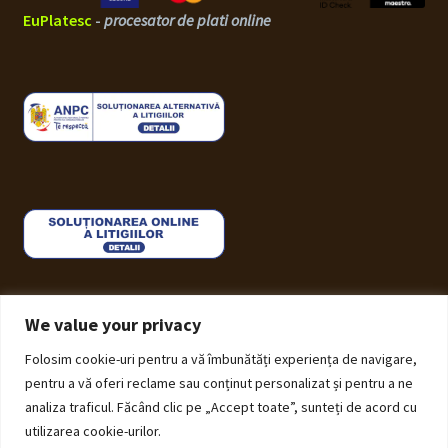
EuPlatesc
-
procesator de plati online
We value your privacy
Folosim cookie-uri pentru a vă îmbunătăți experiența de navigare,
© ECHOS Furniture 2026
pentru a vă oferi reclame sau conținut personalizat și pentru a ne
Politică de Confidențialitate cu privire la prelucrarea
analiza traficul. Făcând clic pe „Accept toate”, sunteți de acord cu
datelor cu caracter personal
Construit cu Storefront și
utilizarea cookie-urilor.