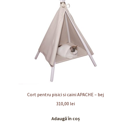
Finalizare
Livrare
Plată
Politică de Confidențialitate cu privire la prelucrarea
datelor cu caracter personal
Politica de cookie-uri
Politica de rambursari si returnari
Cort pentru pisici si caini APACHE – bej
310,00
lei
Recenzii
Adaugă în coș
Termeni si conditii