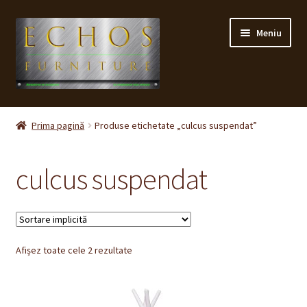
Sari
Sari
Meniu
la
la
navigare
conținut
Prima pagină
Prima pagină
Produse etichetate „culcus suspendat”
CONTACT
culcus suspendat
Contul meu
Coș
Afișez toate cele 2 rezultate
Cum cumpăr ?
Despre noi