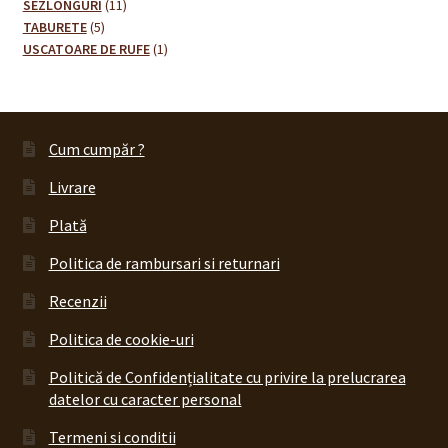
11
de
SEZLONGURI
11
5
produse
produse
TABURETE
5
produse
1
USCATOARE DE RUFE
1
produs
Cum cumpăr ?
Livrare
Plată
Politica de rambursari si returnari
Recenzii
Politica de cookie-uri
Politică de Confidențialitate cu privire la prelucrarea
datelor cu caracter personal
Termeni si conditii