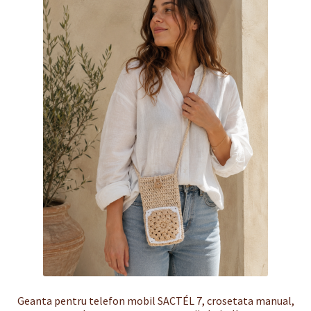
Finalizare
Livrare
Plată
Politică de Confidențialitate cu privire la prelucrarea
datelor cu caracter personal
Politica de cookie-uri
Politica de rambursari si returnari
Recenzii
Termeni si conditii
Geanta pentru telefon mobil SACTÉL 7, crosetata manual,