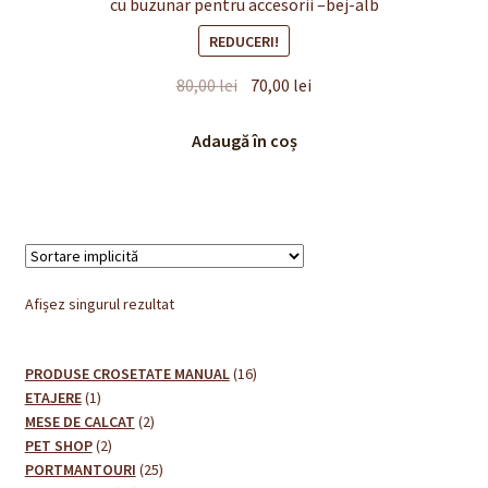
cu buzunar pentru accesorii –bej-alb
REDUCERI!
Prețul
Prețul
80,00
lei
70,00
lei
inițial
curent
a
este:
Adaugă în coș
fost:
70,00 lei.
80,00 lei.
Afișez singurul rezultat
16
PRODUSE CROSETATE MANUAL
16
1
produse
ETAJERE
1
produs
2
MESE DE CALCAT
2
2
produse
PET SHOP
2
produse
25
PORTMANTOURI
25