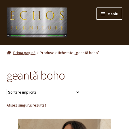
Sari
Sari
Meniu
la
la
navigare
conținut
Prima pagină
Prima pagină
Produse etichetate „geantă boho”
CONTACT
geantă boho
Contul meu
Coș
Afișez singurul rezultat
Cum cumpăr ?
Despre noi