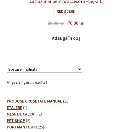
cu buzunar pentru accesorii –bej-alb
REDUCERI!
Prețul
Prețul
80,00
lei
70,00
lei
inițial
curent
a
este:
Adaugă în coș
fost:
70,00 lei.
80,00 lei.
Afișez singurul rezultat
16
PRODUSE CROSETATE MANUAL
16
1
produse
ETAJERE
1
produs
2
MESE DE CALCAT
2
2
produse
PET SHOP
2
produse
25
PORTMANTOURI
25