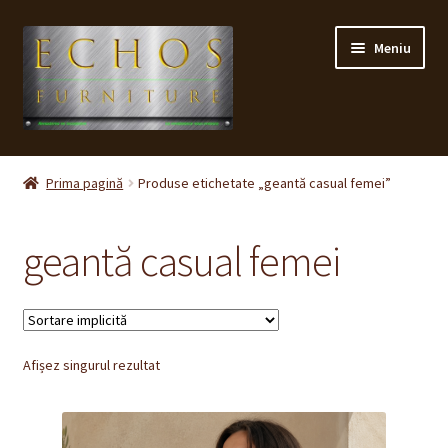
Sari
Sari
Meniu
la
la
navigare
conținut
Prima pagină
Prima pagină
Produse etichetate „geantă casual femei”
CONTACT
geantă casual femei
Contul meu
Coș
Afișez singurul rezultat
Cum cumpăr ?
Despre noi