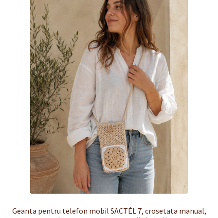
Finalizare
Livrare
Plată
Politică de Confidențialitate cu privire la prelucrarea
datelor cu caracter personal
Politica de cookie-uri
Politica de rambursari si returnari
Recenzii
Termeni si conditii
Geanta pentru telefon mobil SACTÉL 7, crosetata manual,