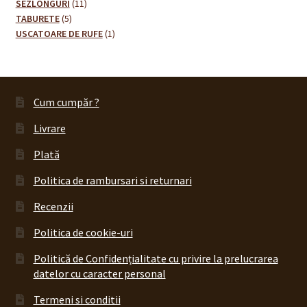
11
de
SEZLONGURI
11
5
produse
produse
TABURETE
5
produse
1
USCATOARE DE RUFE
1
produs
Cum cumpăr ?
Livrare
Plată
Politica de rambursari si returnari
Recenzii
Politica de cookie-uri
Politică de Confidențialitate cu privire la prelucrarea
datelor cu caracter personal
Termeni si conditii