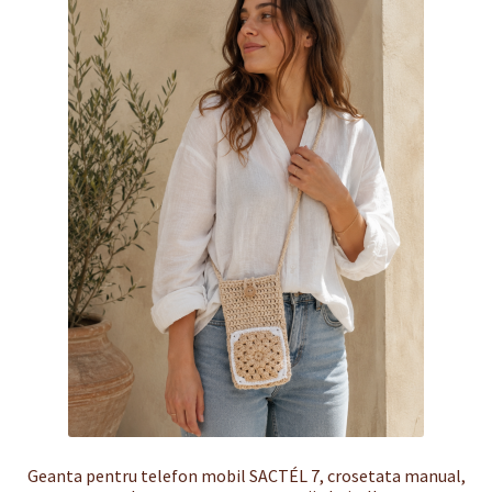
Finalizare
Livrare
Plată
Politică de Confidențialitate cu privire la prelucrarea
datelor cu caracter personal
Politica de cookie-uri
Politica de rambursari si returnari
Recenzii
Termeni si conditii
Geanta pentru telefon mobil SACTÉL 7, crosetata manual,