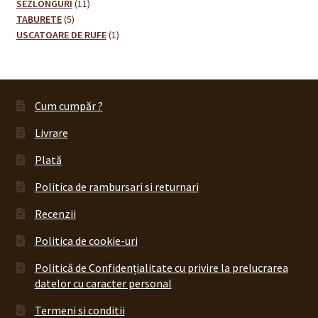
11
de
SEZLONGURI
11
5
produse
produse
TABURETE
5
produse
1
USCATOARE DE RUFE
1
produs
Cum cumpăr ?
Livrare
Plată
Politica de rambursari si returnari
Recenzii
Politica de cookie-uri
Politică de Confidențialitate cu privire la prelucrarea
datelor cu caracter personal
Termeni si conditii