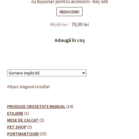
cu buzunar pentru accesorii –bej-alb
REDUCERI!
Prețul
Prețul
80,00
lei
70,00
lei
inițial
curent
a
este:
Adaugă în coș
fost:
70,00 lei.
80,00 lei.
Afișez singurul rezultat
16
PRODUSE CROSETATE MANUAL
16
1
produse
ETAJERE
1
produs
2
MESE DE CALCAT
2
2
produse
PET SHOP
2
produse
25
PORTMANTOURI
25