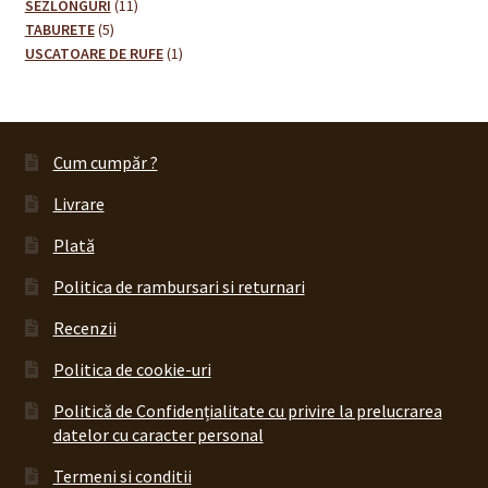
11
de
SEZLONGURI
11
5
produse
produse
TABURETE
5
produse
1
USCATOARE DE RUFE
1
produs
Cum cumpăr ?
Livrare
Plată
Politica de rambursari si returnari
Recenzii
Politica de cookie-uri
Politică de Confidențialitate cu privire la prelucrarea
datelor cu caracter personal
Termeni si conditii