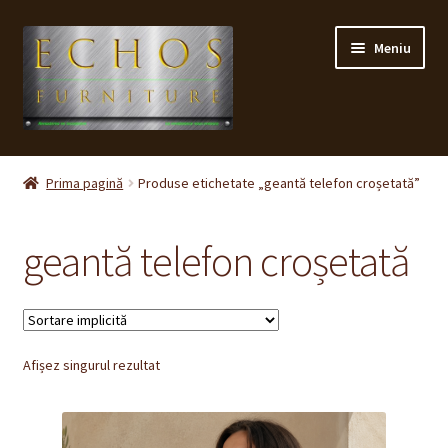
Sari
Sari
Meniu
la
la
navigare
conținut
Prima pagină
Prima pagină
Produse etichetate „geantă telefon croșetată”
CONTACT
geantă telefon croșetată
Contul meu
Coș
Afișez singurul rezultat
Cum cumpăr ?
Despre noi