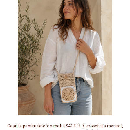
Finalizare
Livrare
Plată
Politică de Confidențialitate cu privire la prelucrarea
datelor cu caracter personal
Politica de cookie-uri
Politica de rambursari si returnari
Recenzii
Termeni si conditii
Geanta pentru telefon mobil SACTÉL 7, crosetata manual,