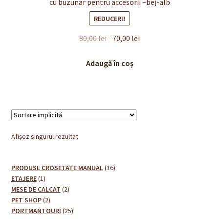
cu buzunar pentru accesorii –bej-alb
REDUCERI!
Prețul
Prețul
80,00
lei
70,00
lei
inițial
curent
a
este:
Adaugă în coș
fost:
70,00 lei.
80,00 lei.
Afișez singurul rezultat
16
PRODUSE CROSETATE MANUAL
16
1
produse
ETAJERE
1
produs
2
MESE DE CALCAT
2
2
produse
PET SHOP
2
produse
25
PORTMANTOURI
25