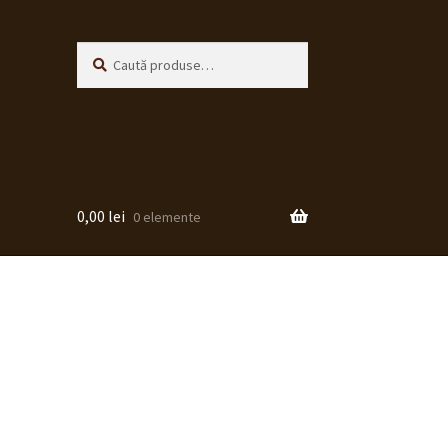
Caută
Caută
după:
0,00
lei
0 elemente