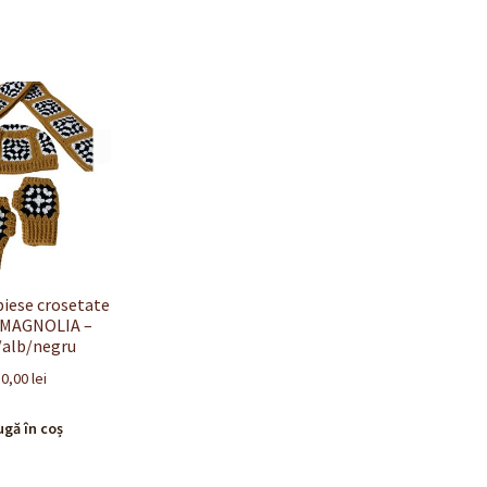
 piese crosetate
 MAGNOLIA –
alb/negru
10,00
lei
gă în coș