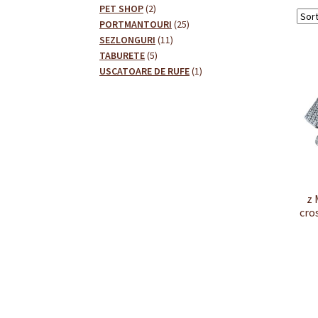
2
produse
PET SHOP
2
produse
25
PORTMANTOURI
25
11
de
SEZLONGURI
11
5
produse
produse
TABURETE
5
produse
1
USCATOARE DE RUFE
1
produs
z 
cro