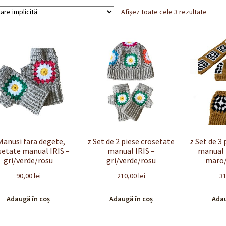
Afișez toate cele 3 rezultate
Manusi fara degete,
z Set de 2 piese crosetate
z Set de 3
setate manual IRIS –
manual IRIS –
manual
gri/verde/rosu
gri/verde/rosu
maro/
90,00
lei
210,00
lei
3
Adaugă în coș
Adaugă în coș
Adau