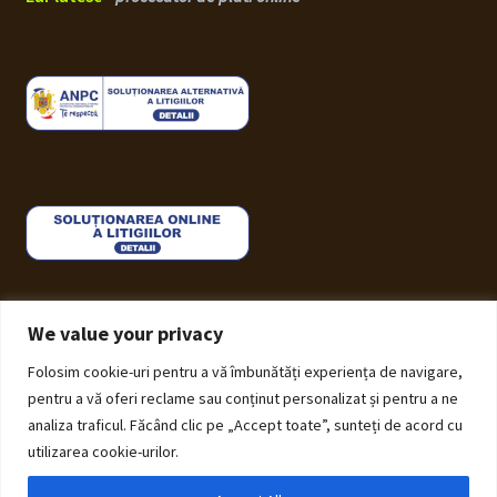
We value your privacy
Folosim cookie-uri pentru a vă îmbunătăți experiența de navigare,
© ECHOS Furniture 2026
pentru a vă oferi reclame sau conținut personalizat și pentru a ne
Politică de Confidențialitate cu privire la prelucrarea
analiza traficul. Făcând clic pe „Accept toate”, sunteți de acord cu
datelor cu caracter personal
Construit cu Storefront și
utilizarea cookie-urilor.
WooCommerce
.