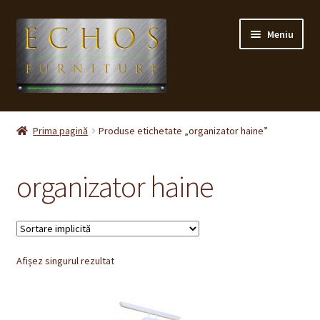
Sari
Sari
Meniu
la
la
navigare
conținut
Prima pagină
Prima pagină
Produse etichetate „organizator haine”
CONTACT
organizator haine
Contul meu
Coș
Afișez singurul rezultat
Cum cumpăr ?
Despre noi