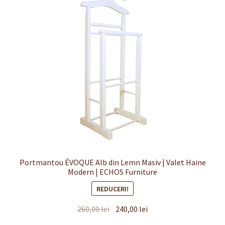
Finalizare
Livrare
Plată
Politică de Confidențialitate cu privire la prelucrarea
datelor cu caracter personal
Politica de cookie-uri
Politica de rambursari si returnari
Portmantou ÉVOQUE Alb din Lemn Masiv | Valet Haine
Modern | ECHOS Furniture
Recenzii
REDUCERI!
Prețul
Prețul
260,00
lei
240,00
lei
Termeni si conditii
inițial
curent