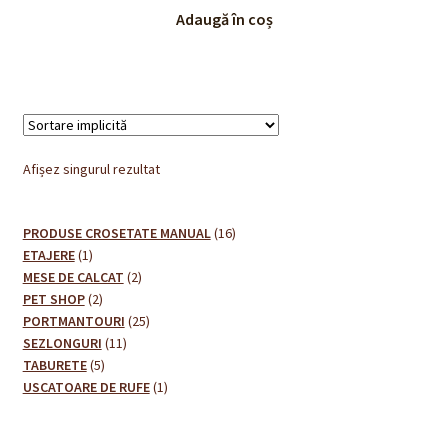
a
este:
Adaugă în coș
fost:
240,00 lei.
260,00 lei.
Afișez singurul rezultat
16
PRODUSE CROSETATE MANUAL
16
1
produse
ETAJERE
1
produs
2
MESE DE CALCAT
2
2
produse
PET SHOP
2
produse
25
PORTMANTOURI
25
11
de
SEZLONGURI
11
5
produse
produse
TABURETE
5
produse
1
USCATOARE DE RUFE
1
produs