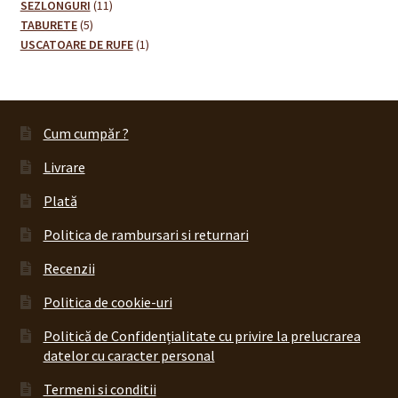
11
de
SEZLONGURI
11
5
produse
produse
TABURETE
5
produse
1
USCATOARE DE RUFE
1
produs
Cum cumpăr ?
Livrare
Plată
Politica de rambursari si returnari
Recenzii
Politica de cookie-uri
Politică de Confidențialitate cu privire la prelucrarea
datelor cu caracter personal
Termeni si conditii