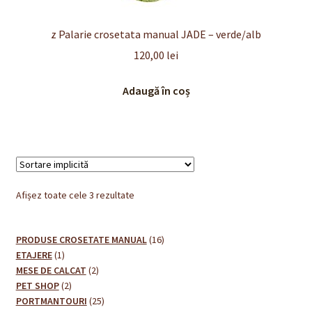
z Palarie crosetata manual JADE – verde/alb
120,00
lei
Adaugă în coș
Afișez toate cele 3 rezultate
16
PRODUSE CROSETATE MANUAL
16
1
produse
ETAJERE
1
produs
2
MESE DE CALCAT
2
2
produse
PET SHOP
2
produse
25
PORTMANTOURI
25