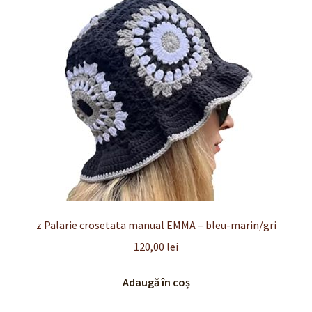
Finalizare
Livrare
Plată
Politică de Confidențialitate cu privire la prelucrarea
datelor cu caracter personal
Politica de cookie-uri
Politica de rambursari si returnari
z Palarie crosetata manual EMMA – bleu-marin/gri
120,00
lei
Recenzii
Adaugă în coș
Termeni si conditii