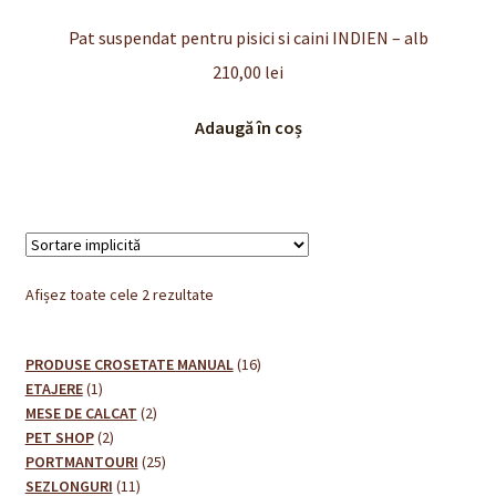
Pat suspendat pentru pisici si caini INDIEN – alb
210,00
lei
Adaugă în coș
Afișez toate cele 2 rezultate
16
PRODUSE CROSETATE MANUAL
16
1
produse
ETAJERE
1
produs
2
MESE DE CALCAT
2
2
produse
PET SHOP
2
produse
25
PORTMANTOURI
25
11
de
SEZLONGURI
11