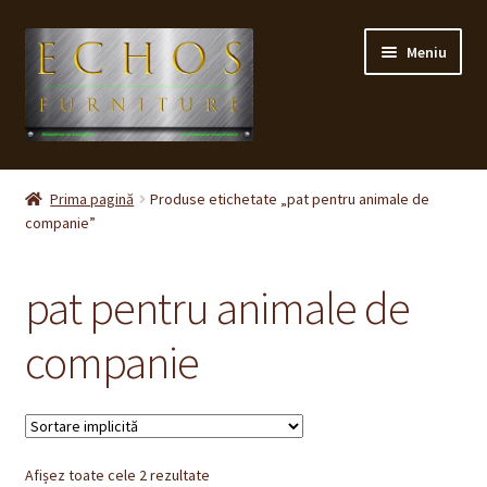
Sari
Sari
Meniu
la
la
navigare
conținut
Prima pagină
Prima pagină
Produse etichetate „pat pentru animale de
companie”
CONTACT
Contul meu
pat pentru animale de
Coș
companie
Cum cumpăr ?
Despre noi
Afișez toate cele 2 rezultate