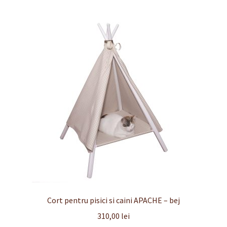
Finalizare
Livrare
Plată
Politică de Confidențialitate cu privire la prelucrarea
datelor cu caracter personal
Politica de cookie-uri
Politica de rambursari si returnari
Recenzii
Cort pentru pisici si caini APACHE – bej
Termeni si conditii
310,00
lei