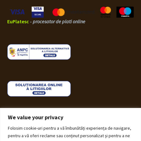
EuPlatesc
-
procesator de plati online
We value your privacy
Folosim cookie-uri pentru a vă îmbunătăți experiența de navigare,
© ECHOS Furniture 2026
pentru a vă oferi reclame sau conținut personalizat și pentru a ne