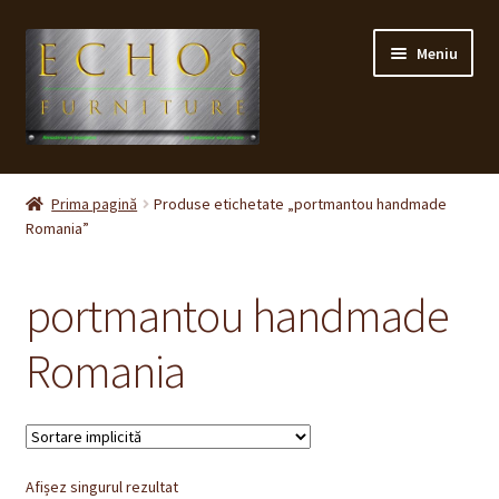
Sari
Sari
Meniu
la
la
navigare
conținut
Prima pagină
Prima pagină
Produse etichetate „portmantou handmade
Romania”
CONTACT
Contul meu
portmantou handmade
Coș
Romania
Cum cumpăr ?
Despre noi
Afișez singurul rezultat