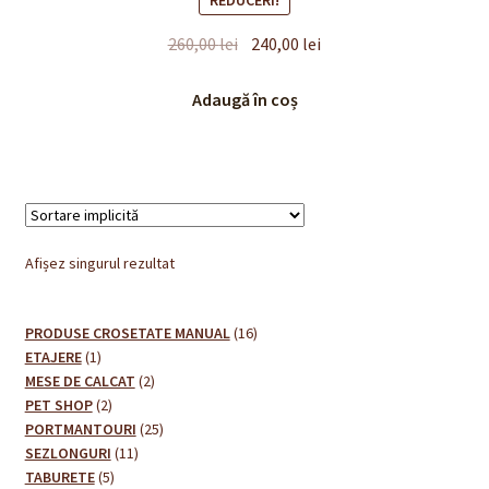
Prețul
Prețul
260,00
lei
240,00
lei
inițial
curent
a
este:
Adaugă în coș
fost:
240,00 lei.
260,00 lei.
Afișez singurul rezultat
16
PRODUSE CROSETATE MANUAL
16
1
produse
ETAJERE
1
produs
2
MESE DE CALCAT
2
2
produse
PET SHOP
2
produse
25
PORTMANTOURI
25
11
de
SEZLONGURI
11
5
produse
produse
TABURETE
5