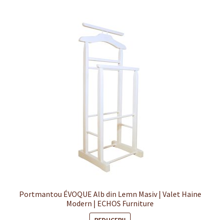
Finalizare
Livrare
Plată
Politică de Confidențialitate cu privire la prelucrarea
datelor cu caracter personal
Politica de cookie-uri
Politica de rambursari si returnari
Recenzii
Portmantou ÉVOQUE Alb din Lemn Masiv | Valet Haine
Modern | ECHOS Furniture
Termeni si conditii
REDUCERI!