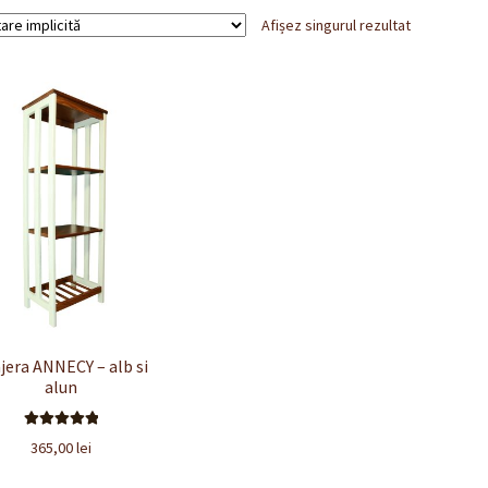
Afișez singurul rezultat
jera ANNECY – alb si
alun
Evaluat la
365,00
lei
5.00
din 5