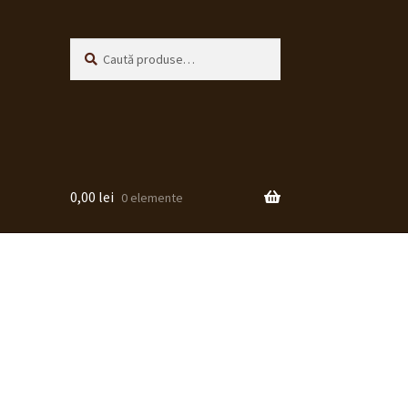
Caută
Caută
după:
0,00
lei
0 elemente