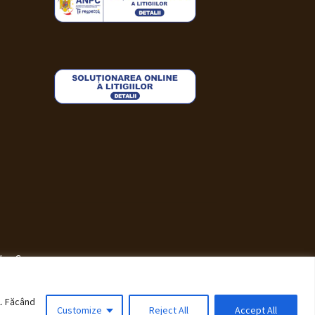
i WooCommerce
.
l. Făcând
Customize
Reject All
Accept All