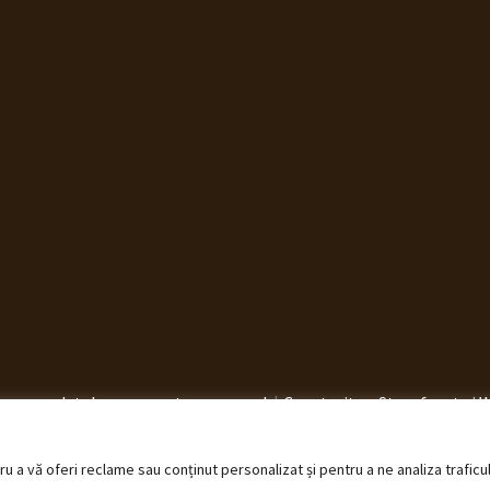
elucrarea datelor cu caracter personal
Construit cu Storefront ș
 a vă oferi reclame sau conținut personalizat și pentru a ne analiza traficu