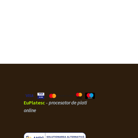
EuPlatesc
-
procesator de plati
online