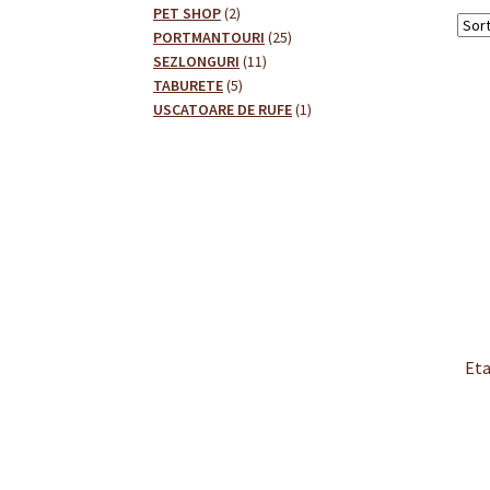
2
produse
PET SHOP
2
produse
25
PORTMANTOURI
25
11
de
SEZLONGURI
11
5
produse
produse
TABURETE
5
produse
1
USCATOARE DE RUFE
1
produs
Eta