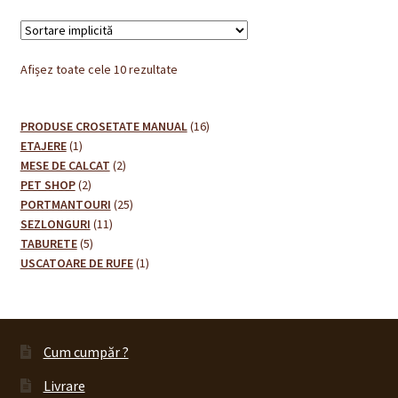
Afișez toate cele 10 rezultate
16
PRODUSE CROSETATE MANUAL
16
1
produse
ETAJERE
1
produs
2
MESE DE CALCAT
2
2
produse
PET SHOP
2
produse
25
PORTMANTOURI
25
11
de
SEZLONGURI
11
5
produse
produse
TABURETE
5
produse
1
USCATOARE DE RUFE
1
produs
Cum cumpăr ?
Livrare