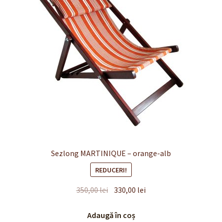
Sezlong MARTINIQUE – orange-alb
REDUCERI!
Prețul
Prețul
350,00
lei
330,00
lei
inițial
curent
a
este:
Adaugă în coș