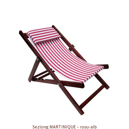
fost:
330,00 lei.
350,00 lei.
Sezlong MARTINIQUE – rosu-alb