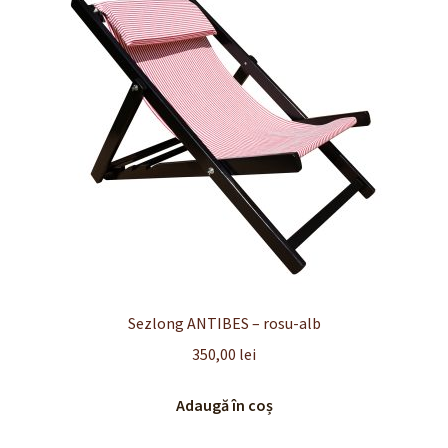
Finalizare
Livrare
Plată
Politică de Confidențialitate cu privire la prelucrarea
datelor cu caracter personal
Politica de cookie-uri
Politica de rambursari si returnari
Sezlong ANTIBES – rosu-alb
350,00
lei
Recenzii
Adaugă în coș
Termeni si conditii