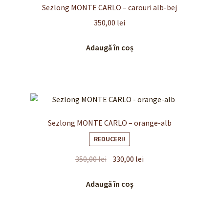
Sezlong MONTE CARLO – carouri alb-bej
350,00
lei
Adaugă în coș
Sezlong MONTE CARLO – orange-alb
REDUCERI!
Prețul
Prețul
350,00
lei
330,00
lei
inițial
curent
a
este:
Adaugă în coș
fost:
330,00 lei.
350,00 lei.