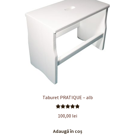
Finalizare
Livrare
Plată
Politică de Confidențialitate cu privire la prelucrarea
datelor cu caracter personal
Politica de cookie-uri
Politica de rambursari si returnari
Taburet PRATIQUE – alb
Recenzii
Evaluat la
100,00
lei
5.00
din 5
Termeni si conditii
Adaugă în coș