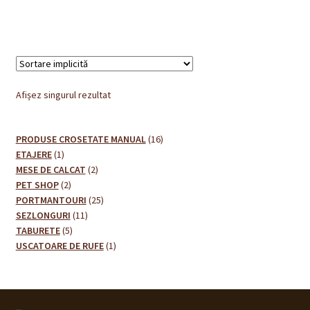
Afișez singurul rezultat
16
PRODUSE CROSETATE MANUAL
16
1
produse
ETAJERE
1
produs
2
MESE DE CALCAT
2
2
produse
PET SHOP
2
produse
25
PORTMANTOURI
25
11
de
SEZLONGURI
11
5
produse
produse
TABURETE
5
produse
1
USCATOARE DE RUFE
1
produs