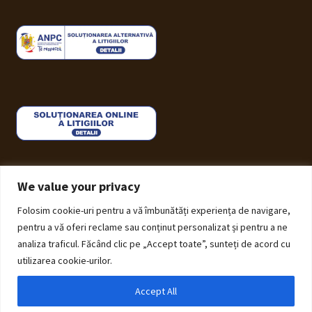
We value your privacy
Folosim cookie-uri pentru a vă îmbunătăți experiența de navigare,
© ECHOS Furniture 2026
pentru a vă oferi reclame sau conținut personalizat și pentru a ne
Politică de Confidențialitate cu privire la prelucrarea
analiza traficul. Făcând clic pe „Accept toate”, sunteți de acord cu
datelor cu caracter personal
Construit cu Storefront și
utilizarea cookie-urilor.
WooCommerce
.
Accept All