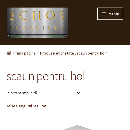
Sari
Sari
Meniu
la
la
navigare
conținut
Prima pagină
Prima pagină
Produse etichetate „scaun pentru hol”
CONTACT
scaun pentru hol
Contul meu
Coș
Afișez singurul rezultat
Cum cumpăr ?
Despre noi