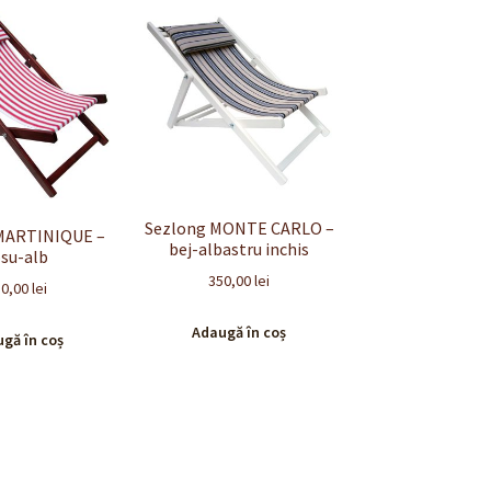
Sezlong MONTE CARLO –
MARTINIQUE –
bej-albastru inchis
osu-alb
350,00
lei
50,00
lei
Adaugă în coș
gă în coș