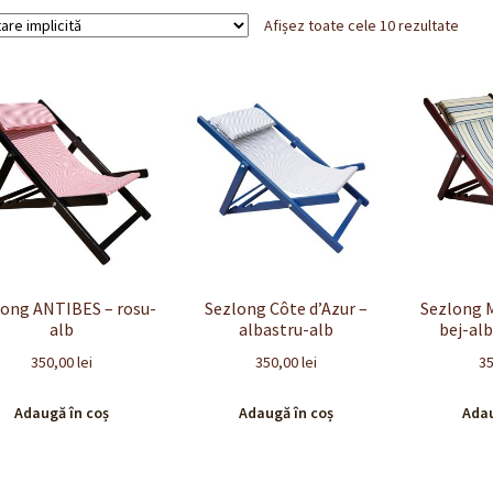
Afișez toate cele 10 rezultate
long ANTIBES – rosu-
Sezlong Côte d’Azur –
Sezlong 
alb
albastru-alb
bej-alb
350,00
lei
350,00
lei
3
Adaugă în coș
Adaugă în coș
Adau