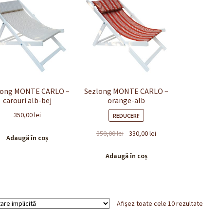
Sezlong MONTE CARLO –
long MONTE CARLO –
orange-alb
carouri alb-bej
350,00
lei
REDUCERI!
Prețul
Prețul
350,00
lei
330,00
lei
Adaugă în coș
inițial
curent
a
este:
Adaugă în coș
fost:
330,00 lei.
350,00 lei.
Afișez toate cele 10 rezultate