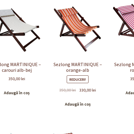
long MARTINIQUE –
Sezlong MARTINIQUE –
Sezlong 
carouri alb-bej
orange-alb
r
350,00
lei
3
REDUCERI!
Prețul
Prețul
350,00
lei
330,00
lei
Adaugă în coș
Adau
inițial
curent
a
este:
Adaugă în coș
fost:
330,00 lei.
350,00 lei.