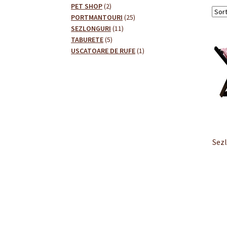
2
produse
PET SHOP
2
produse
25
PORTMANTOURI
25
11
de
SEZLONGURI
11
5
produse
produse
TABURETE
5
produse
1
USCATOARE DE RUFE
1
produs
Sez