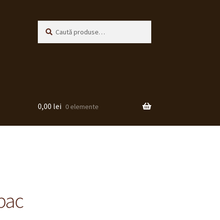
Caută
Caută
după:
0,00
lei
0 elemente
bac