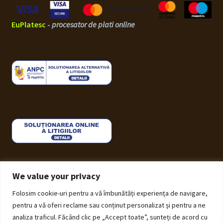
EuPlatesc
-
procesator de plati online
We value your privacy
Folosim cookie-uri pentru a vă îmbunătăți experiența de navigare,
© ECHOS Furniture 2026
pentru a vă oferi reclame sau conținut personalizat și pentru a ne
Politică de Confidențialitate cu privire la prelucrarea
analiza traficul. Făcând clic pe „Accept toate”, sunteți de acord cu