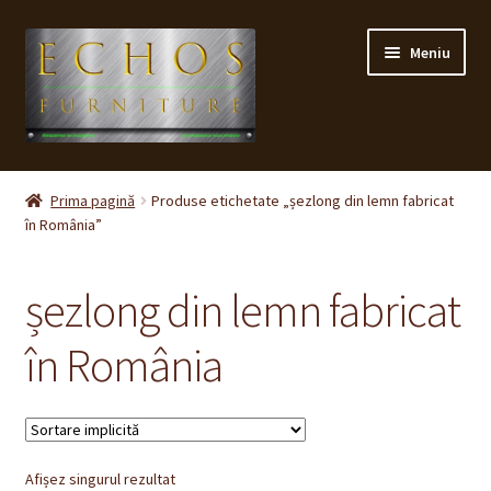
Sari
Sari
Meniu
la
la
navigare
conținut
Prima pagină
Prima pagină
Produse etichetate „șezlong din lemn fabricat
în România”
CONTACT
Contul meu
șezlong din lemn fabricat
Coș
în România
Cum cumpăr ?
Despre noi
Afișez singurul rezultat