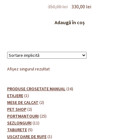
Prețul
Prețul
350,00
lei
330,00
lei
inițial
curent
a
este:
Adaugă în coș
fost:
330,00 lei.
350,00 lei.
Afișez singurul rezultat
16
PRODUSE CROSETATE MANUAL
16
1
produse
ETAJERE
1
produs
2
MESE DE CALCAT
2
2
produse
PET SHOP
2
produse
25
PORTMANTOURI
25
11
de
SEZLONGURI
11
5
produse
produse
TABURETE
5
produse
1
USCATOARE DE RUFE
1