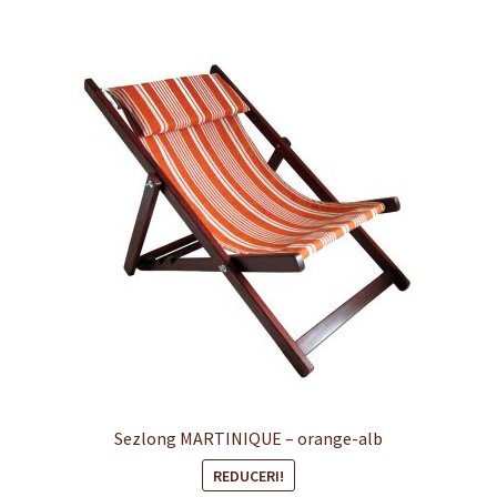
Finalizare
Livrare
Plată
Politică de Confidențialitate cu privire la prelucrarea
datelor cu caracter personal
Politica de cookie-uri
Politica de rambursari si returnari
Recenzii
Sezlong MARTINIQUE – orange-alb
Termeni si conditii
REDUCERI!