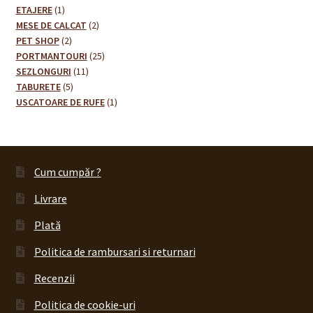
1
produse
ETAJERE
1
produs
2
MESE DE CALCAT
2
2
produse
PET SHOP
2
produse
25
PORTMANTOURI
25
11
de
SEZLONGURI
11
5
produse
produse
TABURETE
5
produse
1
USCATOARE DE RUFE
1
produs
Cum cumpăr ?
Livrare
Plată
Politica de rambursari si returnari
Recenzii
Politica de cookie-uri