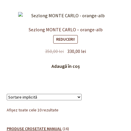
Sezlong MONTE CARLO – orange-alb
REDUCERI!
Prețul
Prețul
350,00
lei
330,00
lei
inițial
curent
a
este:
Adaugă în coș
fost:
330,00 lei.
350,00 lei.
Afișez toate cele 10 rezultate
16
PRODUSE CROSETATE MANUAL
16