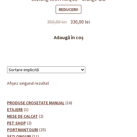
REDUCERI!
Prețul
Prețul
350,00
lei
330,00
lei
inițial
curent
a
este:
Adaugă în coș
fost:
330,00 lei.
350,00 lei.
Afișez singurul rezultat
16
PRODUSE CROSETATE MANUAL
16
1
produse
ETAJERE
1
produs
2
MESE DE CALCAT
2
2
produse
PET SHOP
2
produse
25
PORTMANTOURI
25
11
de
SEZLONGURI
11