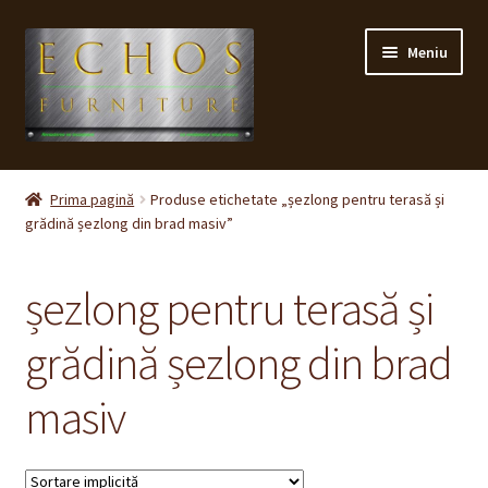
Sari
Sari
Meniu
la
la
navigare
conținut
Prima pagină
Prima pagină
Produse etichetate „șezlong pentru terasă și
grădină șezlong din brad masiv”
CONTACT
Contul meu
șezlong pentru terasă și
Coș
grădină șezlong din brad
masiv
Cum cumpăr ?
Despre noi