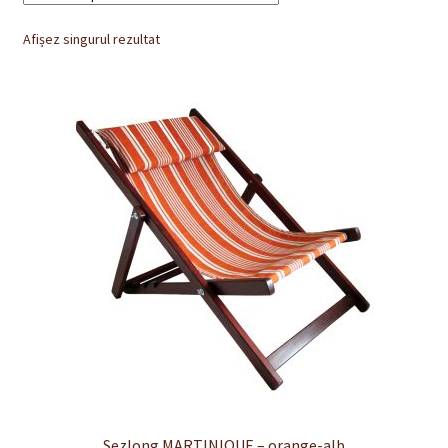
Finalizare
Afișez singurul rezultat
Livrare
Plată
Politică de Confidențialitate cu privire la prelucrarea
datelor cu caracter personal
Politica de cookie-uri
Politica de rambursari si returnari
Recenzii
Termeni si conditii
Sezlong MARTINIQUE – orange-alb