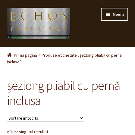
Sari
Sari
Meniu
la
la
navigare
conținut
Prima pagină
Prima pagină
Produse etichetate „șezlong pliabil cu pernă
inclusa”
CONTACT
Contul meu
șezlong pliabil cu pernă
Coș
inclusa
Cum cumpăr ?
Despre noi
Afișez singurul rezultat