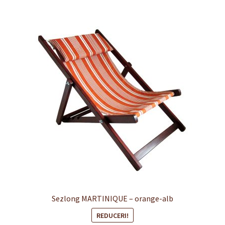
Finalizare
Livrare
Plată
Politică de Confidențialitate cu privire la prelucrarea
datelor cu caracter personal
Politica de cookie-uri
Politica de rambursari si returnari
Recenzii
Sezlong MARTINIQUE – orange-alb
Termeni si conditii
REDUCERI!