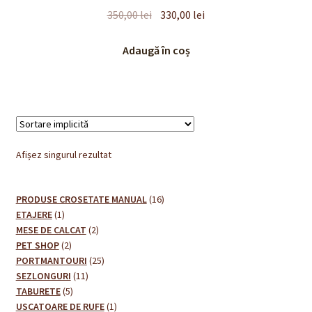
Prețul
Prețul
350,00
lei
330,00
lei
inițial
curent
a
este:
Adaugă în coș
fost:
330,00 lei.
350,00 lei.
Afișez singurul rezultat
16
PRODUSE CROSETATE MANUAL
16
1
produse
ETAJERE
1
produs
2
MESE DE CALCAT
2
2
produse
PET SHOP
2
produse
25
PORTMANTOURI
25
11
de
SEZLONGURI
11
5
produse
produse
TABURETE
5
produse
1
USCATOARE DE RUFE
1