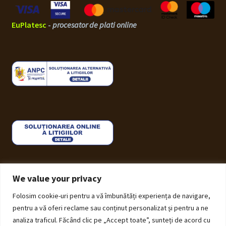
EuPlatesc
-
procesator de plati online
We value your privacy
Folosim cookie-uri pentru a vă îmbunătăți experiența de navigare,
© ECHOS Furniture 2026
pentru a vă oferi reclame sau conținut personalizat și pentru a ne
Politică de Confidențialitate cu privire la prelucrarea
analiza traficul. Făcând clic pe „Accept toate”, sunteți de acord cu