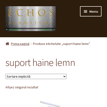
Sari
Sari
Meniu
la
la
navigare
conținut
Prima pagină
Prima pagină
Produse etichetate „suport haine lemn”
CONTACT
suport haine lemn
Contul meu
Coș
Afișez singurul rezultat
Cum cumpăr ?
Despre noi