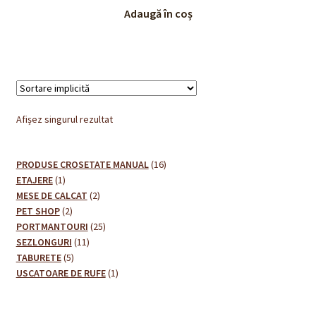
a
este:
Adaugă în coș
fost:
240,00 lei.
260,00 lei.
Afișez singurul rezultat
16
PRODUSE CROSETATE MANUAL
16
1
produse
ETAJERE
1
produs
2
MESE DE CALCAT
2
2
produse
PET SHOP
2
produse
25
PORTMANTOURI
25
11
de
SEZLONGURI
11
5
produse
produse
TABURETE
5
produse
1
USCATOARE DE RUFE
1
produs