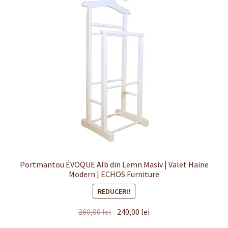
Finalizare
Livrare
Plată
Politică de Confidențialitate cu privire la prelucrarea
datelor cu caracter personal
Politica de cookie-uri
Politica de rambursari si returnari
Portmantou ÉVOQUE Alb din Lemn Masiv | Valet Haine
Modern | ECHOS Furniture
Recenzii
REDUCERI!
Prețul
Prețul
260,00
lei
240,00
lei
Termeni si conditii
inițial
curent