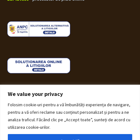
We value your privacy
Folosim cookie-uri pentru a vă îmbunătăți experiența de navigare,
© ECHOS Furniture 2026
pentru a vă oferi reclame sau conținut personalizat și pentru a ne
Politică de Confidențialitate cu privire la prelucrarea
analiza traficul. Făcând clic pe „Accept toate”, sunteți de acord cu
datelor cu caracter personal
Construit cu Storefront și
utilizarea cookie-urilor.
WooCommerce
.