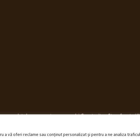
elucrarea datelor cu caracter personal
Construit cu Storefront ș
 a vă oferi reclame sau conținut personalizat și pentru a ne analiza traficu