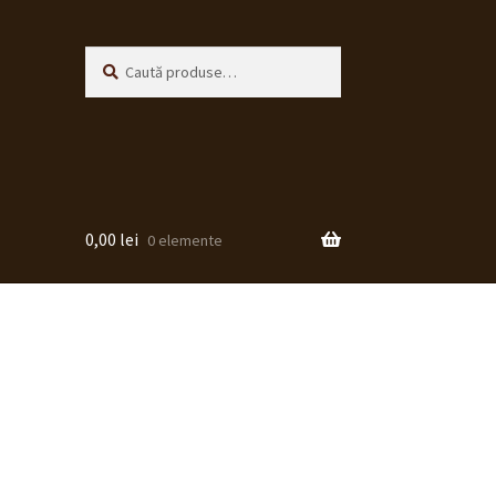
Caută
Caută
după:
0,00
lei
0 elemente