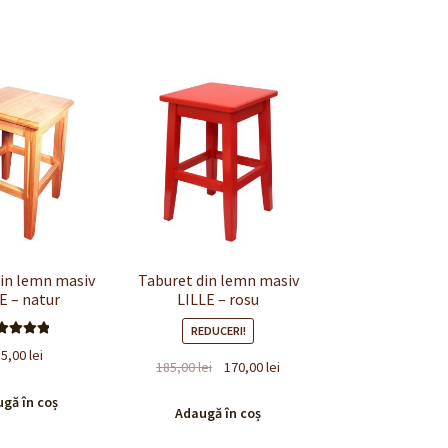
din lemn masiv
Taburet din lemn masiv
E – natur
LILLE – rosu
REDUCERI!
valuat la
85,00
lei
Prețul
Prețul
185,00
lei
170,00
lei
.00
din 5
inițial
curent
gă în coș
a
este:
Adaugă în coș
fost:
170,00 lei.