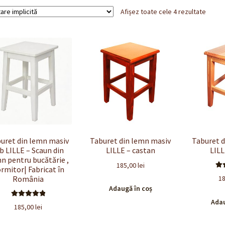
Afișez toate cele 4 rezultate
uret din lemn masiv
Taburet din lemn masiv
Taburet 
b LILLE – Scaun din
LILLE – castan
LILL
n pentru bucătărie ,
185,00
lei
rmitor| Fabricat în
E
România
1
5
Adaugă în coș
Adau
Evaluat la
185,00
lei
5.00
din 5