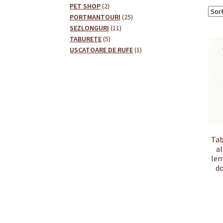
2
produse
PET SHOP
2
produse
25
PORTMANTOURI
25
11
de
SEZLONGURI
11
5
produse
produse
TABURETE
5
produse
1
USCATOARE DE RUFE
1
produs
Tab
al
lem
do