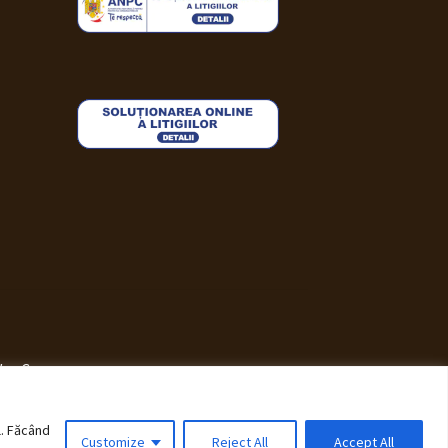
i WooCommerce
.
l. Făcând
Customize
Reject All
Accept All