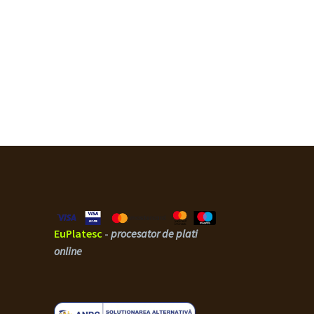
185,00 lei.
EuPlatesc
-
procesator de plati
online