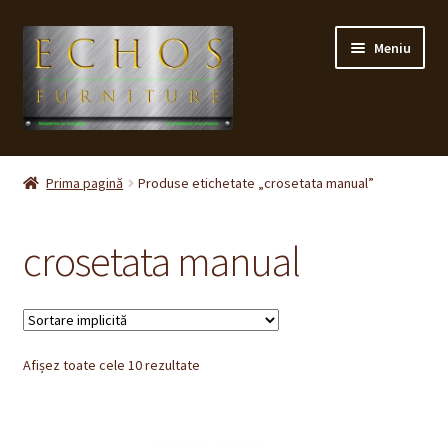
Sari
Sari
Meniu
la
la
navigare
conținut
Prima pagină
Prima pagină
Produse etichetate „crosetata manual”
CONTACT
crosetata manual
Contul meu
Coș
Afișez toate cele 10 rezultate
Cum cumpăr ?
Despre noi