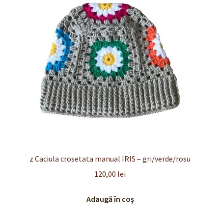
Finalizare
Livrare
Plată
Politică de Confidențialitate cu privire la prelucrarea
datelor cu caracter personal
Politica de cookie-uri
Politica de rambursari si returnari
z Caciula crosetata manual IRIS – gri/verde/rosu
120,00
lei
Recenzii
Adaugă în coș
Termeni si conditii