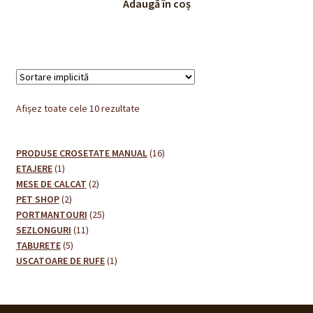
Adaugă în coș
Afișez toate cele 10 rezultate
16
PRODUSE CROSETATE MANUAL
16
1
produse
ETAJERE
1
produs
2
MESE DE CALCAT
2
2
produse
PET SHOP
2
produse
25
PORTMANTOURI
25
11
de
SEZLONGURI
11
5
produse
produse
TABURETE
5
produse
1
USCATOARE DE RUFE
1
produs