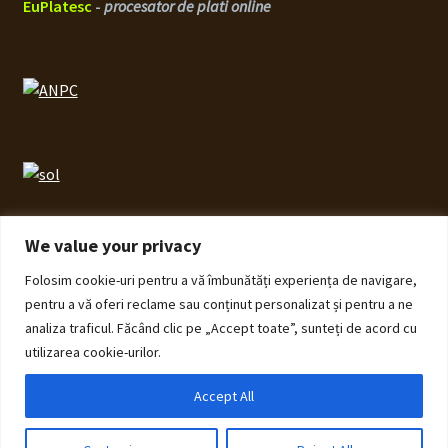
EuPlatesc
-
procesator de plati online
We value your privacy
Folosim cookie-uri pentru a vă îmbunătăți experiența de navigare,
© ECHOS Furniture 2026
pentru a vă oferi reclame sau conținut personalizat și pentru a ne
Politică de Confidențialitate cu privire la prelucrarea
analiza traficul. Făcând clic pe „Accept toate”, sunteți de acord cu
datelor cu caracter personal
Construit cu Storefront și
utilizarea cookie-urilor.
WooCommerce
.
Accept All
0