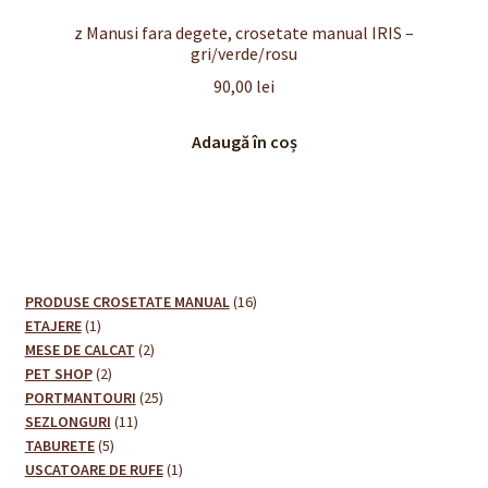
z Manusi fara degete, crosetate manual IRIS –
gri/verde/rosu
90,00
lei
Adaugă în coș
16
PRODUSE CROSETATE MANUAL
16
1
produse
ETAJERE
1
produs
2
MESE DE CALCAT
2
2
produse
PET SHOP
2
produse
25
PORTMANTOURI
25
11
de
SEZLONGURI
11
5
produse
produse
TABURETE
5
produse
1
USCATOARE DE RUFE
1