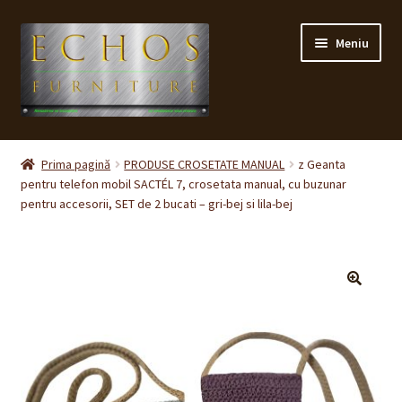
Sari
Sari
Meniu
la
la
navigare
conținut
Prima pagină
Prima pagină
PRODUSE CROSETATE MANUAL
z Geanta
pentru telefon mobil SACTÉL 7, crosetata manual, cu buzunar
CONTACT
pentru accesorii, SET de 2 bucati – gri-bej si lila-bej
Contul meu
Coș
🔍
Cum cumpăr ?
Despre noi