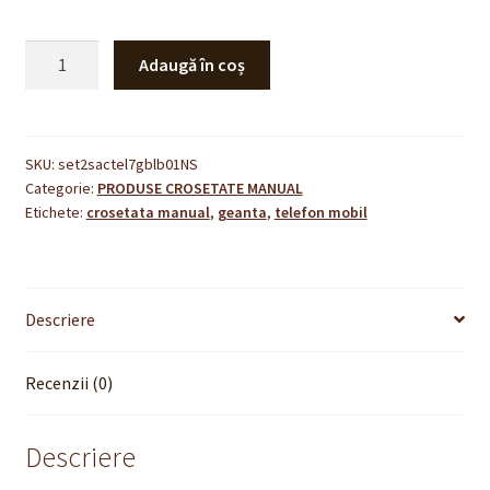
Cantitate
Adaugă în coș
z
Geanta
pentru
telefon
SKU:
set2sactel7gblb01NS
Categorie:
PRODUSE CROSETATE MANUAL
mobil
Etichete:
crosetata manual
,
geanta
,
telefon mobil
SACTÉL
7,
crosetata
manual,
Descriere
cu
buzunar
pentru
Recenzii (0)
accesorii,
SET
Descriere
de