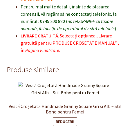
Pentru mai multe detalii, înainte de plasarea
comenzii, vă rugăm să ne contactați telefonic, la
numărul : 0745 200 880 (
nr. tel.ORANGE cu taxare
normală, în funcție de operatorul dv-stră telefonic
)
LIVRARE GRATUITĂ
. Selecta
ț
i op
ț
iunea „Livrare
gratuit
ă
pentru PRODUSE CROSETATE MANUAL” ,
î
n
Pagina Finalizare
.
Produse similare
Vestă Croșetată Handmade Granny Square Gri si Alb – Stil
Boho pentru Femei
REDUCERI!