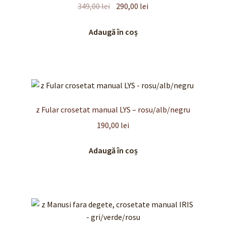
Prețul
Prețul
349,00
lei
290,00
lei
inițial
curent
a
este:
Adaugă în coș
fost:
290,00 lei.
349,00 lei.
z Fular crosetat manual LYS – rosu/alb/negru
190,00
lei
Adaugă în coș