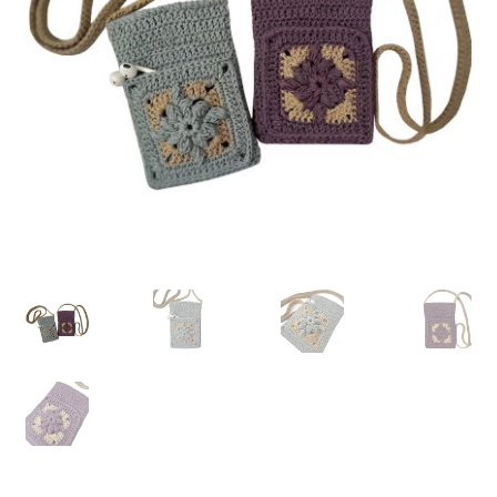
Finalizare
Livrare
Plată
Politică de Confidențialitate cu privire la prelucrarea
datelor cu caracter personal
Politica de cookie-uri
Politica de rambursari si returnari
Recenzii
Termeni si conditii