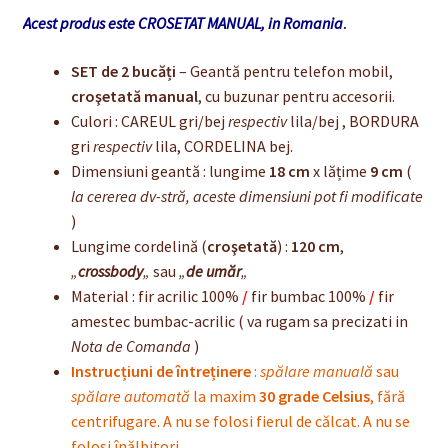
2
Acest produs este CROSETAT MANUAL, in Romania
.
bucati
-
SET de 2 bucăți
– Geantă pentru telefon mobil,
gri-
croşetată manual
, cu buzunar pentru accesorii.
bej
Culori : CAREUL gri/bej
respectiv
lila/bej , BORDURA
si
gri
respectiv
lila, CORDELINA bej.
lila-
Dimensiuni geantă : lungime
18 cm
x lățime
9 cm
(
bej
la cererea dv-stră, aceste dimensiuni pot fi modificate
)
Lungime cordelin
ă (
croşetată
) :
120 cm
,
„
crossbody
„
sau
„
de umăr
„
Material : fir acrilic 100%
/
fir bumbac 100%
/
fir
amestec bumbac-acrilic ( va rugam sa precizati in
Nota de Comanda
)
Instrucțiuni de întreținere
:
spălare manuală
sau
spălare automată
la maxim
30 grade Celsius
, fără
centrifugare. A nu se folosi fierul de călcat. A nu se
folosi înălbitori.