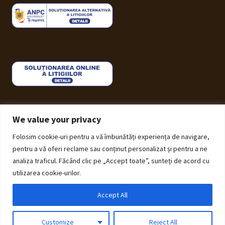
We value your privacy
Folosim cookie-uri pentru a vă îmbunătăți experiența de navigare,
© ECHOS Furniture 2026
pentru a vă oferi reclame sau conținut personalizat și pentru a ne
Politică de Confidențialitate cu privire la prelucrarea
analiza traficul. Făcând clic pe „Accept toate”, sunteți de acord cu
datelor cu caracter personal
Construit cu Storefront și
utilizarea cookie-urilor.
WooCommerce
.
Accept All
0
Customize
Reject All