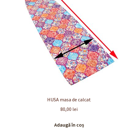
Finalizare
Livrare
Plată
Politică de Confidențialitate cu privire la prelucrarea
datelor cu caracter personal
Politica de cookie-uri
Politica de rambursari si returnari
HUSA masa de calcat
80,00
lei
Recenzii
Adaugă în coș
Termeni si conditii