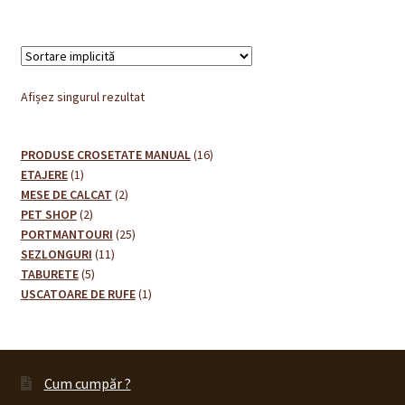
Afișez singurul rezultat
16
PRODUSE CROSETATE MANUAL
16
1
produse
ETAJERE
1
produs
2
MESE DE CALCAT
2
2
produse
PET SHOP
2
produse
25
PORTMANTOURI
25
11
de
SEZLONGURI
11
5
produse
produse
TABURETE
5
produse
1
USCATOARE DE RUFE
1
produs
Cum cumpăr ?