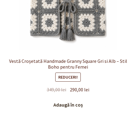
Vestă Croșetată Handmade Granny Square Gri si Alb – Stil
Boho pentru Femei
REDUCERI!
Prețul
Prețul
349,00
lei
290,00
lei
inițial
curent
a
este:
Adaugă în coș
fost:
290,00 lei.
349,00 lei.