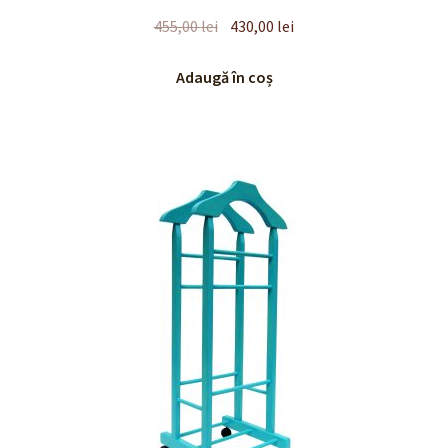
Prețul
Prețul
455,00
lei
430,00
lei
inițial
curent
a
este:
Adaugă în coș
fost:
430,00 lei.
455,00 lei.