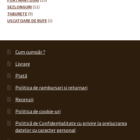
PORTMANTOURI
25
11
de
SEZLONGURI
11
5
produse
produse
TABURETE
5
produse
1
USCATOARE DE RUFE
1
produs
Cum cumpăr ?
Livrare
Plată
Politica de rambursari si returnari
Recenzii
Politica de cookie-uri
Politică de Confidențialitate cu privire la prelucrarea
datelor cu caracter personal