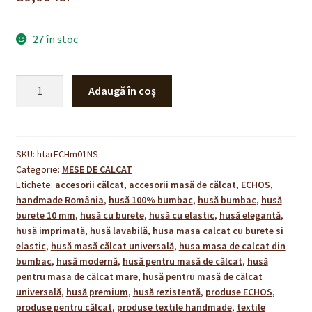
27 în stoc
Cantitate
Adaugă în coș
HUSA
masa
de
calcat
SKU:
htarECHm01NS
Categorie:
MESE DE CALCAT
Etichete:
accesorii călcat
,
accesorii masă de călcat
,
ECHOS
,
handmade România
,
husă 100% bumbac
,
husă bumbac
,
husă
burete 10 mm
,
husă cu burete
,
husă cu elastic
,
husă elegantă
,
husă imprimată
,
husă lavabilă
,
husa masa calcat cu burete si
elastic
,
husă masă călcat universală
,
husa masa de calcat din
bumbac
,
husă modernă
,
husă pentru masă de călcat
,
husă
pentru masa de călcat mare
,
husă pentru masă de călcat
universală
,
husă premium
,
husă rezistentă
,
produse ECHOS
,
produse pentru călcat
,
produse textile handmade
,
textile