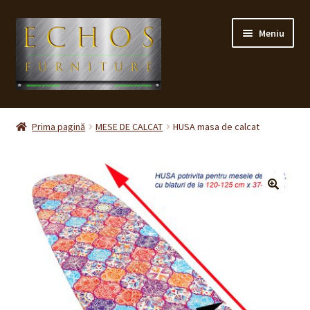
Sari
Sari
Meniu
la
la
navigare
conținut
Prima pagină
Prima pagină
MESE DE CALCAT
HUSA masa de calcat
CONTACT
Contul meu
Coș
Cum cumpăr ?
Despre noi