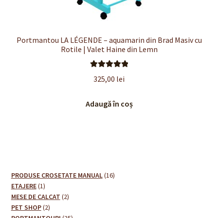
Portmantou LA LÉGENDE – aquamarin din Brad Masiv cu
Rotile | Valet Haine din Lemn
Evaluat la
325,00
lei
5.00
din 5
Adaugă în coș
16
PRODUSE CROSETATE MANUAL
16
1
produse
ETAJERE
1
produs
2
MESE DE CALCAT
2
2
produse
PET SHOP
2
produse
25