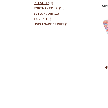
2
produse
PET SHOP
2
produse
25
PORTMANTOURI
25
11
de
SEZLONGURI
11
5
produse
produse
TABURETE
5
produse
1
USCATOARE DE RUFE
1
produs
H