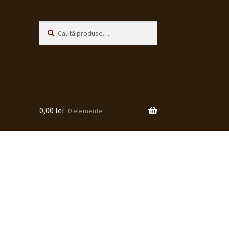
Caută
Caută
după:
0,00
lei
0 elemente