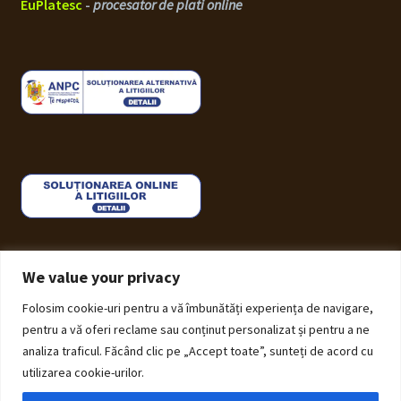
EuPlatesc
-
procesator de plati online
We value your privacy
Folosim cookie-uri pentru a vă îmbunătăți experiența de navigare,
© ECHOS Furniture 2026
pentru a vă oferi reclame sau conținut personalizat și pentru a ne
Politică de Confidențialitate cu privire la prelucrarea
analiza traficul. Făcând clic pe „Accept toate”, sunteți de acord cu
datelor cu caracter personal
Construit cu Storefront și
utilizarea cookie-urilor.
WooCommerce
.