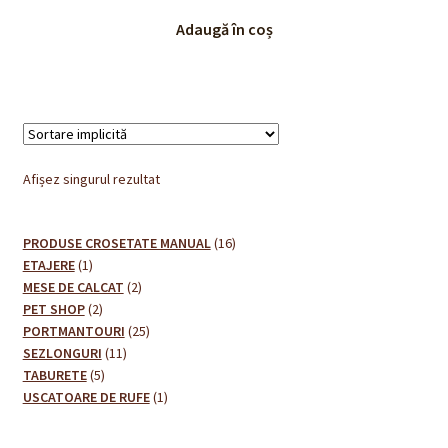
Adaugă în coș
Afișez singurul rezultat
16
PRODUSE CROSETATE MANUAL
16
1
produse
ETAJERE
1
produs
2
MESE DE CALCAT
2
2
produse
PET SHOP
2
produse
25
PORTMANTOURI
25
11
de
SEZLONGURI
11
5
produse
produse
TABURETE
5
produse
1
USCATOARE DE RUFE
1
produs