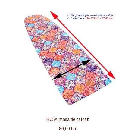
Finalizare
Livrare
Plată
Politică de Confidențialitate cu privire la prelucrarea
datelor cu caracter personal
Politica de cookie-uri
Politica de rambursari si returnari
Recenzii
HUSA masa de calcat
Termeni si conditii
80,00
lei