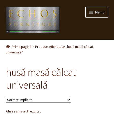
Sari
Sari
Meniu
la
la
navigare
conținut
Prima pagină
Prima pagină
Produse etichetate „husă masă călcat
universală”
CONTACT
Contul meu
husă masă călcat
Coș
universală
Cum cumpăr ?
Despre noi
Afișez singurul rezultat