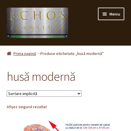
Sari
Sari
Meniu
la
la
navigare
conținut
Prima pagină
Prima pagină
Produse etichetate „husă modernă”
CONTACT
husă modernă
Contul meu
Coș
Afișez singurul rezultat
Cum cumpăr ?
Despre noi