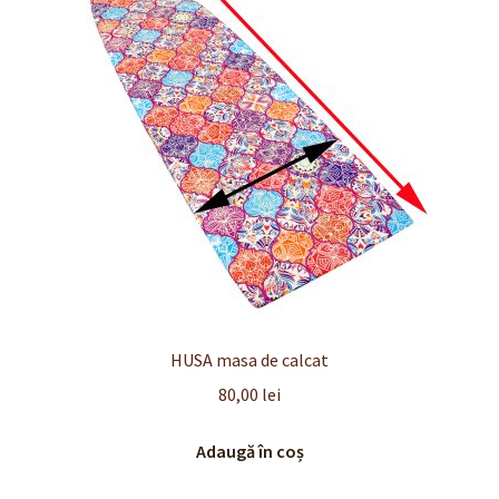
Finalizare
Livrare
Plată
Politică de Confidențialitate cu privire la prelucrarea
datelor cu caracter personal
Politica de cookie-uri
Politica de rambursari si returnari
HUSA masa de calcat
80,00
lei
Recenzii
Adaugă în coș
Termeni si conditii