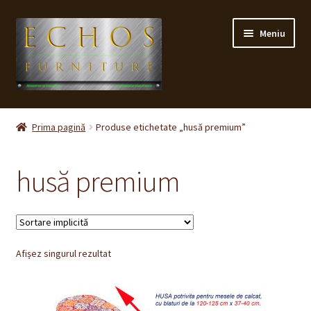
Sari
Sari
Meniu
la
la
navigare
conținut
Prima pagină
Prima pagină
Produse etichetate „husă premium”
CONTACT
husă premium
Contul meu
Coș
Afișez singurul rezultat
Cum cumpăr ?
Despre noi