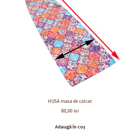
Finalizare
Livrare
Plată
Politică de Confidențialitate cu privire la prelucrarea
datelor cu caracter personal
Politica de cookie-uri
Politica de rambursari si returnari
HUSA masa de calcat
80,00
lei
Recenzii
Adaugă în coș
Termeni si conditii