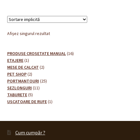
Afișez singurul rezultat
16
PRODUSE CROSETATE MANUAL
16
1
produse
ETAJERE
1
produs
2
MESE DE CALCAT
2
2
produse
PET SHOP
2
produse
25
PORTMANTOURI
25
11
de
SEZLONGURI
11
5
produse
produse
TABURETE
5
produse
1
USCATOARE DE RUFE
1
produs
Cum cumpăr ?