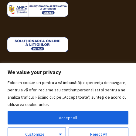
We value your privacy
Folosim cookie-uri pentru a vă îmbunătăți experiența de navigare,
© ECHOS Furniture 2026
pentru a vă oferi reclame sau conținut personalizat și pentru a ne
Politică de Confidențialitate cu privire la prelucrarea
analiza traficul. Făcând clic pe „Accept toate”, sunteți de acord cu
datelor cu caracter personal
Construit cu Storefront și
utilizarea cookie-urilor.
WooCommerce
.
Accept All
0
Customize
Reject All