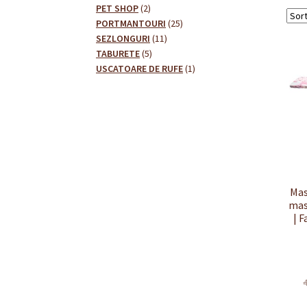
2
produse
PET SHOP
2
produse
25
PORTMANTOURI
25
11
de
SEZLONGURI
11
5
produse
produse
TABURETE
5
produse
1
USCATOARE DE RUFE
1
produs
Mas
mas
| 