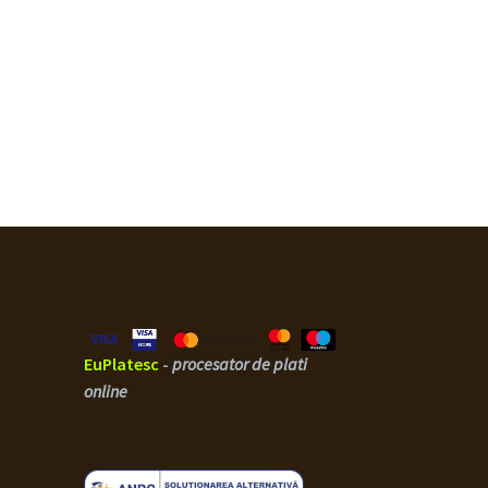
EuPlatesc
-
procesator de plati
online