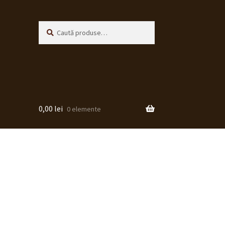
Caută
Caută
după:
0,00
lei
0 elemente