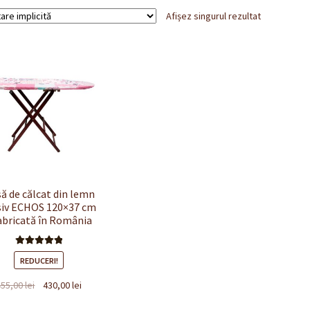
Afișez singurul rezultat
ă de călcat din lemn
iv ECHOS 120×37 cm
Fabricată în România
Evaluat la
REDUCERI!
5.00
din 5
Prețul
Prețul
455,00
lei
430,00
lei
inițial
curent