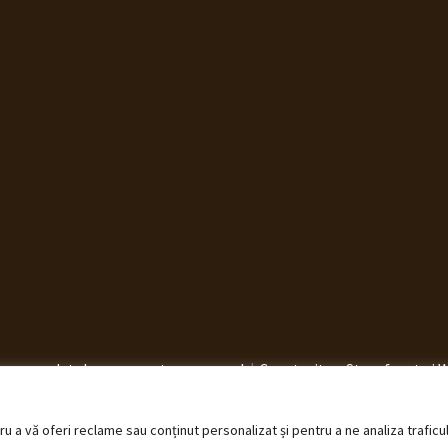
elucrarea datelor cu caracter personal
Construit cu Storefront ș
 a vă oferi reclame sau conținut personalizat și pentru a ne analiza traficu