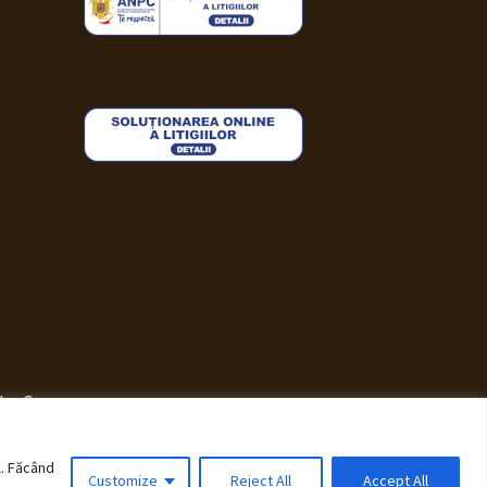
i WooCommerce
.
l. Făcând
Customize
Reject All
Accept All