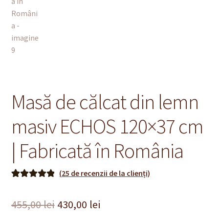
Masă de călcat din lemn
masiv ECHOS 120×37 cm
| Fabricată în România
(
25
de recenzii de la clienți)
Evaluat la
25
5.00
din 5 pe
Prețul
Prețul
455,00
lei
430,00
lei
baza a
de