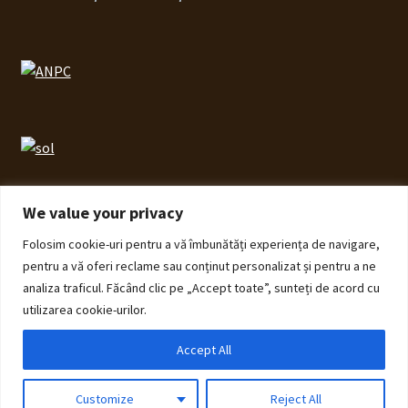
We value your privacy
Folosim cookie-uri pentru a vă îmbunătăți experiența de navigare,
© ECHOS Furniture 2026
pentru a vă oferi reclame sau conținut personalizat și pentru a ne
Politică de Confidențialitate cu privire la prelucrarea
analiza traficul. Făcând clic pe „Accept toate”, sunteți de acord cu
datelor cu caracter personal
Construit cu Storefront și
utilizarea cookie-urilor.
WooCommerce
.
Accept All
0
Customize
Reject All