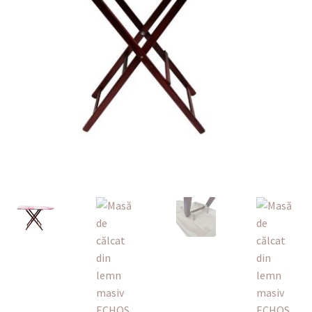
Finalizare
Livrare
Plată
Politică de Confidențialitate cu privire la prelucrarea
datelor cu caracter personal
Politica de cookie-uri
Politica de rambursari si returnari
Recenzii
Termeni si conditii