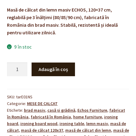
inițial
curent
evaluări de la
clienți
Masă de călcat din lemn masiv ECHOS, 120×37 cm,
a
este:
reglabilă pe 3 înălțimi (80/85/90 cm), fabricată în
fost:
430,00 lei.
România din brad masiv. Stabilă, rezistentă și ideală
pentru utilizare zilnică.
455,00 lei.
9 în stoc
Cantitate
Adaugă în coș
Masă
de
călcat
din
SKU:
tarE01NS
Categorie:
MESE DE CALCAT
lemn
Etichete:
brad masiv
,
casă și grădină
,
Echos Furniture
,
fabricat
masiv
în România
,
fabricată în România
,
home furniture
,
ironing
ECHOS
board
,
ironing board wood
,
ironing table
,
lemn masiv
,
masă de
120×37
călcat
,
masă de călcat 120x37
,
masă de călcat din lemn
,
masă de
cm