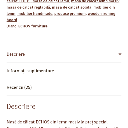
călcat ECHOS
,
masă de călcat lemn
,
masă de călcat lemn masiv
,
|
masă de călcat reglabilă
,
masa de calcat solida
,
mobilier din
Fabricată
lemn
,
mobilier handmade
,
produse premium
,
wooden ironing
în
board
Brand:
ECHOS furniture
România
Descriere
Informații suplimentare
Recenzii (25)
Descriere
Masă de călcat ECHOS din lemn masiv la preț special.