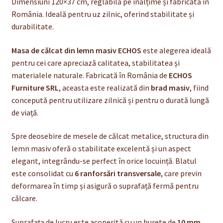
Dimensiuni 120×37 cm, reglabilă pe înălțime și fabricată în
România. Ideală pentru uz zilnic, oferind stabilitate și
durabilitate.
Masa de călcat din lemn masiv ECHOS
este alegerea ideală
pentru cei care apreciază calitatea, stabilitatea și
materialele naturale. Fabricată în România de
ECHOS
Furniture SRL
, aceasta este realizată din
brad masiv
, fiind
concepută pentru utilizare zilnică și pentru o durată lungă
de viață.
Spre deosebire de mesele de călcat metalice, structura din
lemn masiv oferă o stabilitate excelentă și un aspect
elegant, integrându-se perfect în orice locuință. Blatul
este consolidat cu
6 ranforsări transversale
, care previn
deformarea în timp și asigură o suprafață fermă pentru
călcare.
Suprafața de lucru este acoperită cu un burete de
10 mm