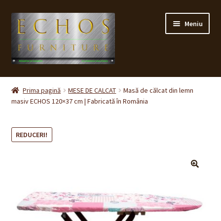
Sari
Sari
Meniu
la
la
navigare
conținut
Prima pagină
Prima pagină
MESE DE CALCAT
Masă de călcat din lemn
masiv ECHOS 120×37 cm | Fabricată în România
CONTACT
Contul meu
REDUCERI!
Coș
🔍
Cum cumpăr ?
Despre noi