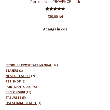
Portmantou PROVENCE – alb
Evaluat la
430,00
lei
5.00
din 5
Adaugă în coș
16
PRODUSE CROSETATE MANUAL
16
1
produse
ETAJERE
1
produs
2
MESE DE CALCAT
2
2
produse
PET SHOP
2
produse
25
PORTMANTOURI
25
11
de
SEZLONGURI
11
5
produse
produse
TABURETE
5
produse
1
USCATOARE DE RUFE
1
produs