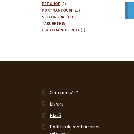
2
produse
PET SHOP
2
produse
25
PORTMANTOURI
25
11
de
SEZLONGURI
11
5
produse
produse
TABURETE
5
produse
1
USCATOARE DE RUFE
1
produs
Cum cumpăr ?
Livrare
Plată
Politica de rambursari si
returnari