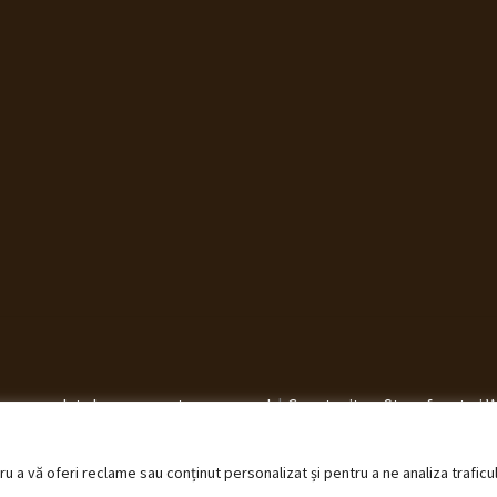
elucrarea datelor cu caracter personal
Construit cu Storefront ș
 a vă oferi reclame sau conținut personalizat și pentru a ne analiza traficu