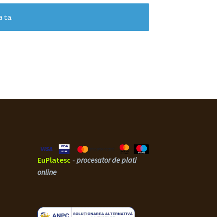
a ta.
EuPlatesc
-
procesator de plati
online