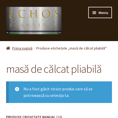
Sari
Sari
Meniu
la
la
navigare
conținut
Prima pagină
Prima pagină
Produse etichetate „masă de călcat pliabilă”
CONTACT
masă de călcat pliabilă
Contul meu
Coș
Nu a fost găsit niciun produs care să se
potrivească cu selecția ta.
Cum cumpăr ?
Despre noi
16
PRODUSE CROSETATE MANUAL
16