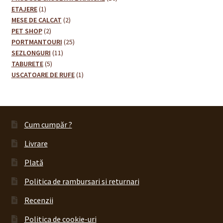
1
produse
ETAJERE
1
Finalizare
produs
2
MESE DE CALCAT
2
2
produse
PET SHOP
2
Livrare
produse
25
PORTMANTOURI
25
11
de
SEZLONGURI
11
5
produse
produse
TABURETE
5
Plată
produse
1
USCATOARE DE RUFE
1
produs
Politică de Confidențialitate cu privire la prelucrarea
datelor cu caracter personal
Cum cumpăr ?
Politica de cookie-uri
Livrare
Politica de rambursari si returnari
Plată
Politica de rambursari si returnari
Recenzii
Recenzii
Termeni si conditii
Politica de cookie-uri