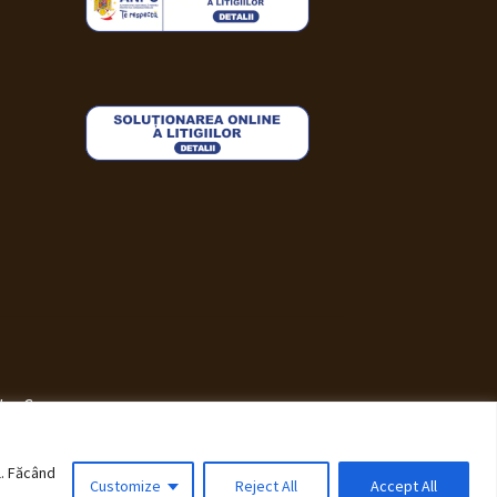
i WooCommerce
.
l. Făcând
Customize
Reject All
Accept All