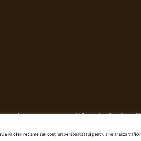
elucrarea datelor cu caracter personal
Construit cu Storefront ș
 a vă oferi reclame sau conținut personalizat și pentru a ne analiza traficu