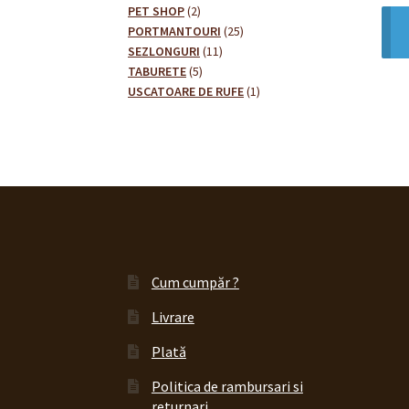
2
produse
PET SHOP
2
produse
25
PORTMANTOURI
25
11
de
SEZLONGURI
11
5
produse
produse
TABURETE
5
produse
1
USCATOARE DE RUFE
1
produs
Cum cumpăr ?
Livrare
Plată
Politica de rambursari si
returnari