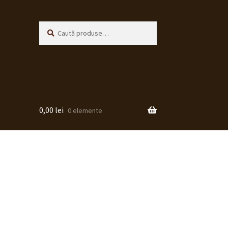
Caută
Caută
după:
0,00
lei
0 elemente