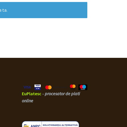
a ta.
EuPlatesc
-
procesator de plati
online