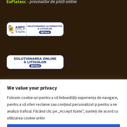
EuPlatesc
-
procesator de plati online
We value your privacy
Folosim cookie-uri pentru a vă îmbunătăți experiența de navigare,
© ECHOS Furniture 2026
pentru a vă oferi reclame sau conținut personalizat și pentru a ne
Politică de Confidențialitate cu privire la prelucrarea
analiza traficul. Făcând clic pe „Accept toate”, sunteți de acord cu
datelor cu caracter personal
Construit cu Storefront și
utilizarea cookie-urilor.
WooCommerce
.