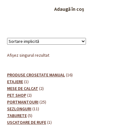
Adaugă în coș
Afișez singurul rezultat
16
PRODUSE CROSETATE MANUAL
16
1
produse
ETAJERE
1
produs
2
MESE DE CALCAT
2
2
produse
PET SHOP
2
produse
25
PORTMANTOURI
25
11
de
SEZLONGURI
11
5
produse
produse
TABURETE
5
produse
1
USCATOARE DE RUFE
1
produs