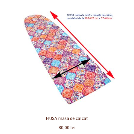
Finalizare
Livrare
Plată
Politică de Confidențialitate cu privire la prelucrarea
datelor cu caracter personal
Politica de cookie-uri
Politica de rambursari si returnari
Recenzii
HUSA masa de calcat
Termeni si conditii
80,00
lei