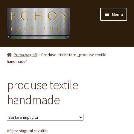
Sari
Sari
Meniu
la
la
navigare
conținut
Prima pagină
Prima pagină
Produse etichetate „produse textile
handmade”
CONTACT
Contul meu
produse textile
Coș
handmade
Cum cumpăr ?
Despre noi
Afișez singurul rezultat