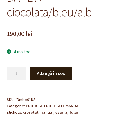
ciocolata/bleu/alb
190,00
lei
4 în stoc
Cantitate
Adaugă în coș
z
Fular
crosetat
manual
SKU:
fDmbb01NS
Categorie:
PRODUSE CROSETATE MANUAL
DAHLIA
Etichete:
crosetat manual
,
esarfa
,
fular
-
ciocolata/bleu/alb