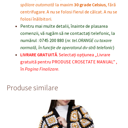
spălare automată
la maxim
30 grade Celsius
, fără
centrifugare. A nu se folosi fierul de călcat. A nu se
folosi înălbitori.
Pentru mai multe detalii, înainte de plasarea
comenzii, vă rugăm să ne contactați telefonic, la
numărul : 0745 200 880 (
nr. tel.ORANGE cu taxare
normală, în funcție de operatorul dv-stră telefonic
)
LIVRARE GRATUITĂ
. Selecta
ț
i op
ț
iunea „Livrare
gratuit
ă
pentru PRODUSE CROSETATE MANUAL” ,
î
n
Pagina Finalizare
.
Produse similare