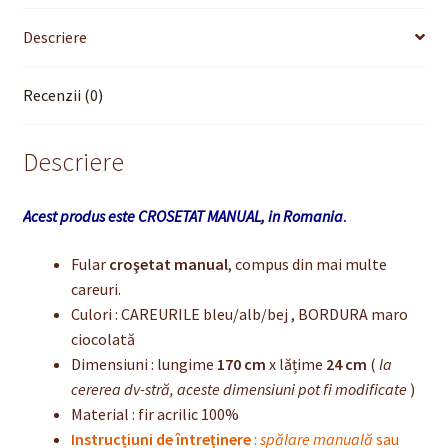
Descriere
Recenzii (0)
Descriere
Acest produs este CROSETAT MANUAL, in Romania
.
Fular
croşetat manual
, compus din mai multe
careuri.
Culori : CAREURILE bleu/alb/bej , BORDURA maro
ciocolată
Dimensiuni : lungime
170 cm
x lățime
24 cm
(
la
cererea dv-stră, aceste dimensiuni pot fi modificate
)
Material : fir acrilic 100%
Instrucțiuni de întreținere
:
spălare manuală
sau