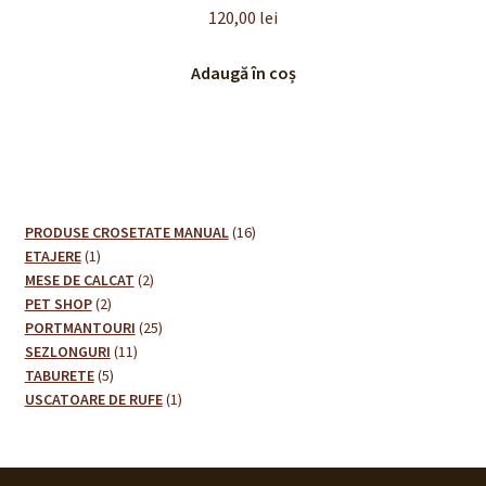
120,00
lei
Adaugă în coș
16
PRODUSE CROSETATE MANUAL
16
1
produse
ETAJERE
1
produs
2
MESE DE CALCAT
2
2
produse
PET SHOP
2
produse
25
PORTMANTOURI
25
11
de
SEZLONGURI
11
5
produse
produse
TABURETE
5
produse
1
USCATOARE DE RUFE
1
produs