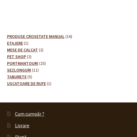
16
PRODUSE CROSETATE MANUAL
16
1
produse
ETAJERE
1
produs
2
MESE DE CALCAT
2
2
produse
PET SHOP
2
produse
25
PORTMANTOURI
25
11
de
SEZLONGURI
11
5
produse
produse
TABURETE
5
produse
1
USCATOARE DE RUFE
1
produs
Cum cumpăr ?
Livrare