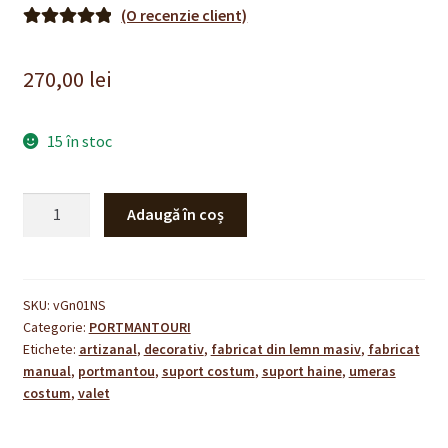
(O recenzie client)
Evaluat la
5.00
din 5 pe
270,00
lei
baza unei
singure
evaluări
15 în stoc
Cantitate
Adaugă în coș
Portmantou
GRENOBLE
-
alun
SKU:
vGn01NS
Categorie:
PORTMANTOURI
Etichete:
artizanal
,
decorativ
,
fabricat din lemn masiv
,
fabricat
manual
,
portmantou
,
suport costum
,
suport haine
,
umeras
costum
,
valet