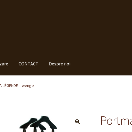
izare
CONTACT
Despre noi
cumpăr ?
Despre noi
Finalizare
Livrare
Plată
A LÉGENDE – wenge
elucrarea datelor cu caracter personal
Politica de cookie-uri
ermeni si conditii
Portm
🔍