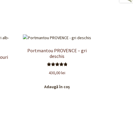
Portmantou PROVENCE – gri
deschis
ouri
Evaluat la
430,00
lei
5.00
din 5
Adaugă în coș