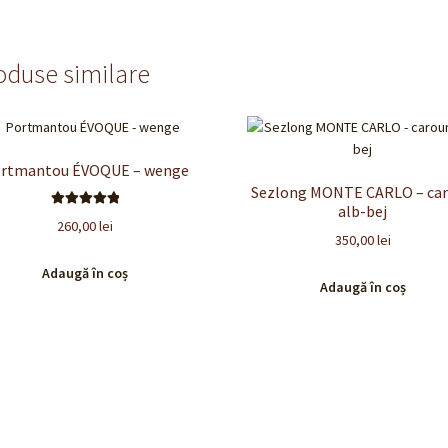
oduse similare
rtmantou ÉVOQUE – wenge
Sezlong MONTE CARLO – car
alb-bej
Evaluat la
260,00
lei
5.00
din 5
350,00
lei
Adaugă în coș
Adaugă în coș