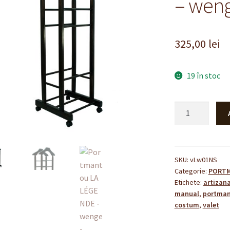
– wen
325,00
lei
19 în stoc
Cantitate
Portmantou
LA
LÉGENDE
-
SKU:
vLw01NS
Categorie:
PORT
wenge
Etichete:
artizana
manual
,
portma
costum
,
valet