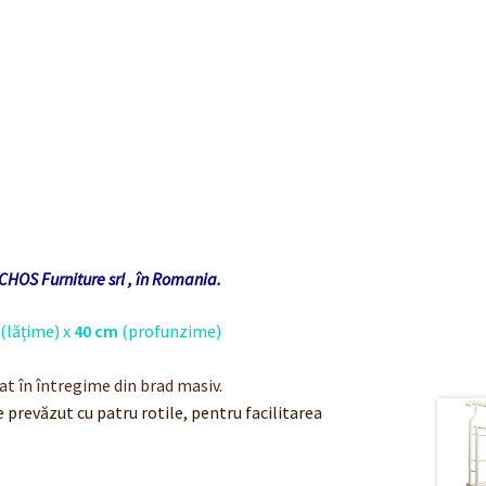
CHOS Furniture srl , în Romania.
(lățime) x
40 cm
(profunzime)
at în întregime din brad masiv.
e prevăzut cu patru rotile, pentru facilitarea