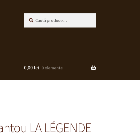
Caută
Caută
după:
0,00
lei
0 elemente
antou LA LÉGENDE