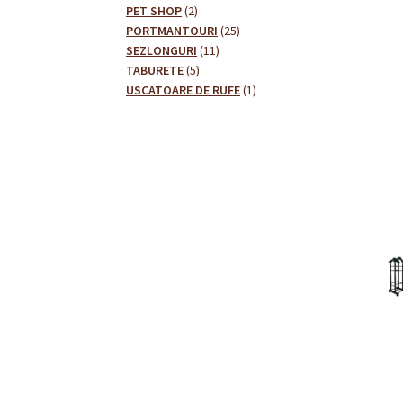
2
produse
PET SHOP
2
produse
25
PORTMANTOURI
25
11
de
SEZLONGURI
11
5
produse
produse
TABURETE
5
produse
1
USCATOARE DE RUFE
1
produs