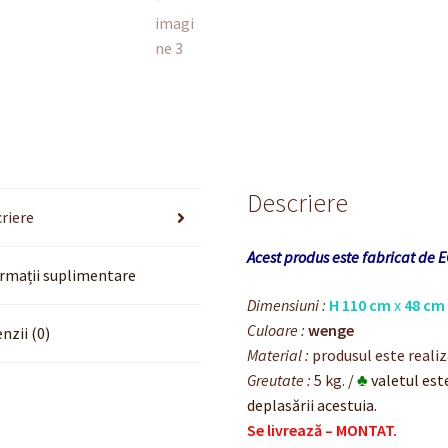
Descriere
riere
Acest produs este fabricat de E
rmații suplimentare
Dimensiuni :
H 110 cm
x
48 cm
Culoare :
wenge
nzii (0)
Material :
produsul este realiz
Greutate :
5 kg. /
♣
valetul est
deplasării acestuia.
Se livrează – MONTAT.