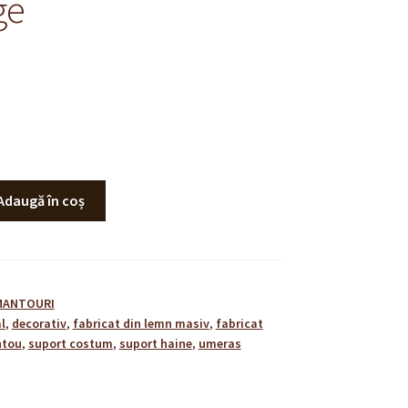
ge
Adaugă în coș
MANTOURI
l
,
decorativ
,
fabricat din lemn masiv
,
fabricat
ntou
,
suport costum
,
suport haine
,
umeras