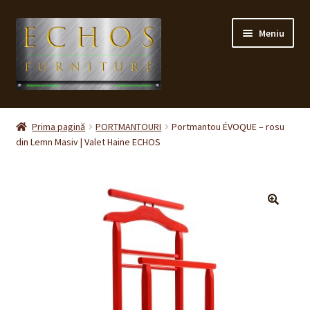
Sari
Sari
Meniu
la
la
navigare
conținut
Prima pagină
Prima pagină
PORTMANTOURI
Portmantou ÉVOQUE – rosu
din Lemn Masiv | Valet Haine ECHOS
CONTACT
Contul meu
Coș
🔍
Cum cumpăr ?
Despre noi