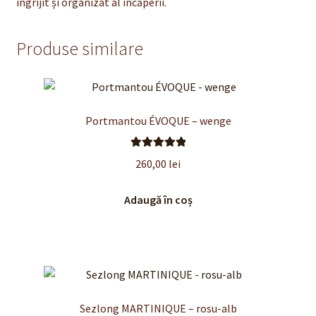
îngrijit și organizat al încăperii.
Produse similare
Portmantou ÉVOQUE – wenge
Evaluat la
260,00
lei
5.00
din 5
Adaugă în coș
Sezlong MARTINIQUE – rosu-alb