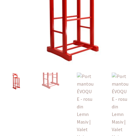
Finalizare
Livrare
Plată
Politică de Confidențialitate cu privire la prelucrarea
datelor cu caracter personal
Politica de cookie-uri
Politica de rambursari si returnari
Recenzii
Termeni si conditii