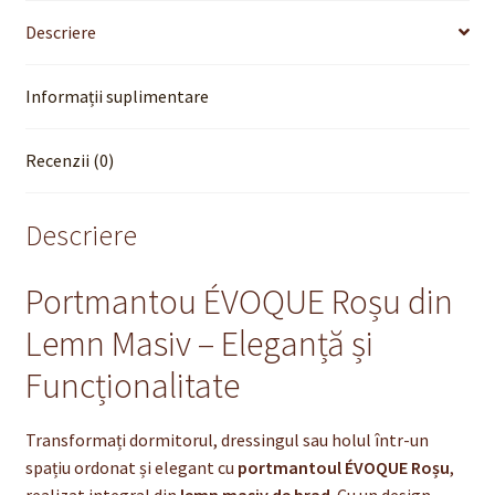
Descriere
Informații suplimentare
Recenzii (0)
Descriere
Portmantou ÉVOQUE Roșu din
Lemn Masiv – Eleganță și
Funcționalitate
Transformați dormitorul, dressingul sau holul într-un
spațiu ordonat și elegant cu
portmantoul ÉVOQUE Roșu
,
realizat integral din
lemn masiv de brad
. Cu un design