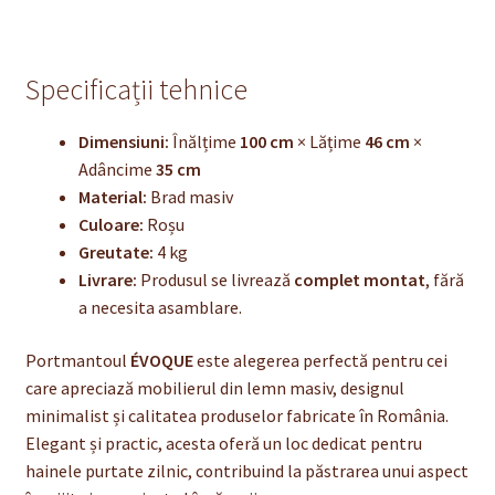
Specificații tehnice
Dimensiuni:
Înălțime
100 cm
× Lățime
46 cm
×
Adâncime
35 cm
Material:
Brad masiv
Culoare:
Roșu
Greutate:
4 kg
Livrare:
Produsul se livrează
complet montat
, fără
a necesita asamblare.
Portmantoul
ÉVOQUE
este alegerea perfectă pentru cei
care apreciază mobilierul din lemn masiv, designul
minimalist și calitatea produselor fabricate în România.
Elegant și practic, acesta oferă un loc dedicat pentru
hainele purtate zilnic, contribuind la păstrarea unui aspect