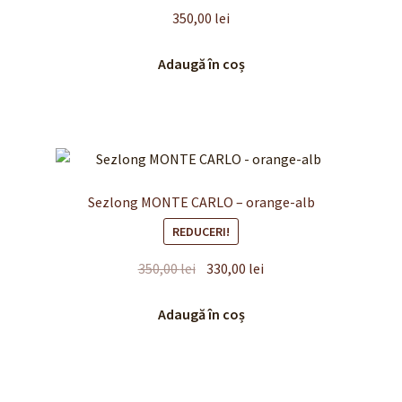
350,00
lei
Adaugă în coș
Sezlong MONTE CARLO – orange-alb
REDUCERI!
Prețul
Prețul
350,00
lei
330,00
lei
inițial
curent
a
este:
Adaugă în coș
fost:
330,00 lei.
350,00 lei.