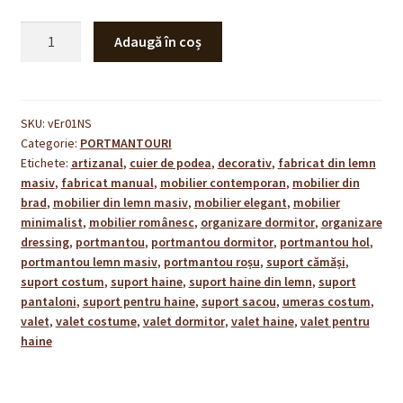
Cantitate
Adaugă în coș
Portmantou
ÉVOQUE
-
rosu
SKU:
vEr01NS
Categorie:
PORTMANTOURI
din
Etichete:
artizanal
,
cuier de podea
,
decorativ
,
fabricat din lemn
Lemn
masiv
,
fabricat manual
,
mobilier contemporan
,
mobilier din
Masiv
brad
,
mobilier din lemn masiv
,
mobilier elegant
,
mobilier
|
minimalist
,
mobilier românesc
,
organizare dormitor
,
organizare
Valet
dressing
,
portmantou
,
portmantou dormitor
,
portmantou hol
,
Haine
portmantou lemn masiv
,
portmantou roșu
,
suport cămăși
,
ECHOS
suport costum
,
suport haine
,
suport haine din lemn
,
suport
pantaloni
,
suport pentru haine
,
suport sacou
,
umeras costum
,
valet
,
valet costume
,
valet dormitor
,
valet haine
,
valet pentru
haine