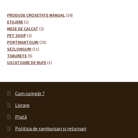
16
PRODUSE CROSETATE MANUAL
16
1
produse
ETAJERE
1
produs
2
MESE DE CALCAT
2
2
produse
PET SHOP
2
produse
25
PORTMANTOURI
25
11
de
SEZLONGURI
11
5
produse
produse
TABURETE
5
produse
1
USCATOARE DE RUFE
1
produs
Cum cumpăr ?
Livrare
Plată
Politica de rambursari si returnari