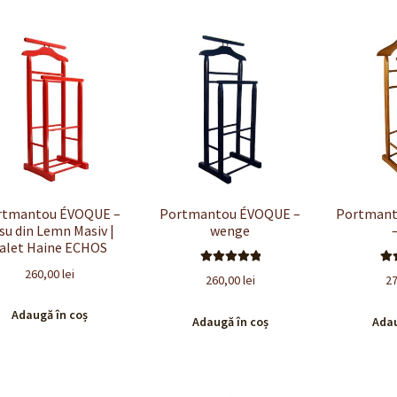
rtmantou ÉVOQUE –
Portmantou ÉVOQUE –
Portman
su din Lemn Masiv |
wenge
alet Haine ECHOS
260,00
lei
Evaluat la
E
260,00
lei
2
5.00
din 5
5
Adaugă în coș
Adaugă în coș
Adau