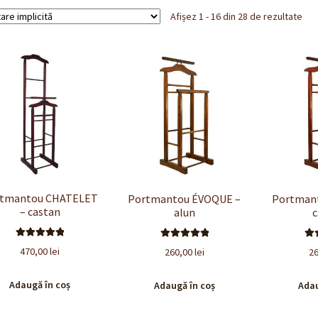
Afișez 1 - 16 din 28 de rezultate
rtmantou CHATELET
Portmantou ÉVOQUE –
Portman
– castan
alun
c
Evaluat la
Evaluat la
E
470,00
lei
260,00
lei
2
5.00
din 5
5.00
din 5
5
Adaugă în coș
Adaugă în coș
Adau