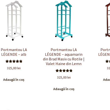
Portmantou LA
Portmantou LA
Port
LÉGENDE – alb
LÉGENDE – aquamarin
LÉGEND
din Brad Masiv cu Rotile |
Valet Haine din Lemn
Evaluat la
E
325,00
lei
3
5.00
din 5
5
Evaluat la
325,00
lei
Adaugă în coș
Adau
5.00
din 5
Adaugă în coș