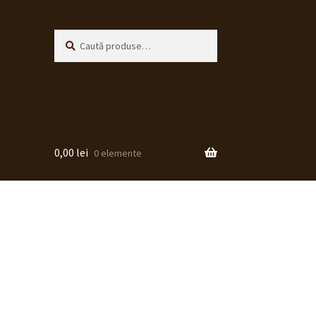
Caută
Caută
după:
0,00
lei
0 elemente