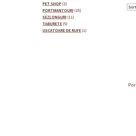
2
produse
PET SHOP
2
produse
25
PORTMANTOURI
25
11
de
SEZLONGURI
11
5
produse
produse
TABURETE
5
produse
1
USCATOARE DE RUFE
1
produs
Po