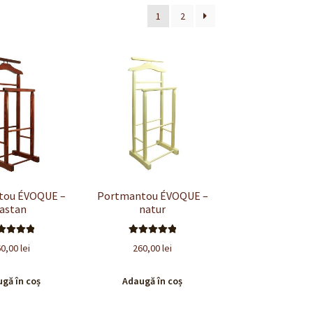
1
2
tou ÉVOQUE –
Portmantou ÉVOQUE –
astan
natur
valuat la
Evaluat la
60,00
lei
260,00
lei
.00
din 5
5.00
din 5
gă în coș
Adaugă în coș