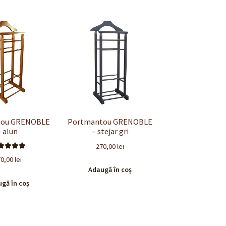
tou GRENOBLE
Portmantou GRENOBLE
– alun
– stejar gri
270,00
lei
valuat la
70,00
lei
.00
din 5
Adaugă în coș
gă în coș