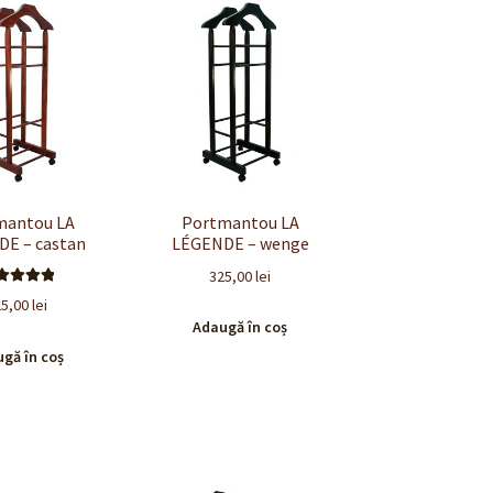
mantou LA
Portmantou LA
E – castan
LÉGENDE – wenge
325,00
lei
valuat la
25,00
lei
.00
din 5
Adaugă în coș
gă în coș