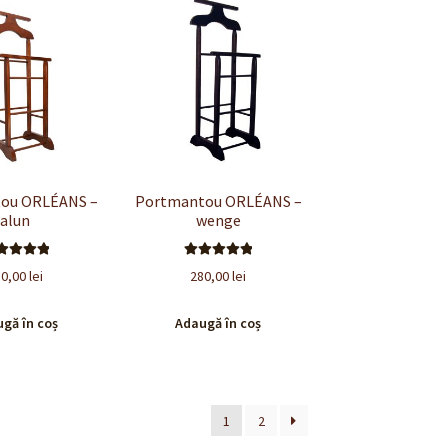
ou ORLÉANS –
Portmantou ORLÉANS –
alun
wenge
valuat la
Evaluat la
80,00
lei
280,00
lei
.00
din 5
5.00
din 5
gă în coș
Adaugă în coș
1
2