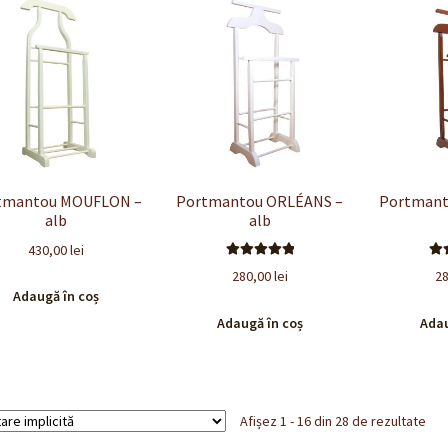
tmantou MOUFLON –
Portmantou ORLÉANS –
Portmant
alb
alb
430,00
lei
Evaluat la
E
280,00
lei
2
5.00
din 5
5
Adaugă în coș
Adaugă în coș
Adau
Afișez 1 - 16 din 28 de rezultate