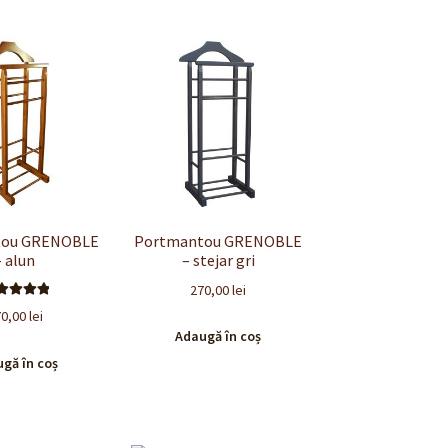
tou GRENOBLE
Portmantou GRENOBLE
– alun
– stejar gri
270,00
lei
valuat la
70,00
lei
.00
din 5
Adaugă în coș
gă în coș