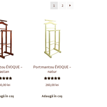
1
2
tou ÉVOQUE –
Portmantou ÉVOQUE –
astan
natur
valuat la
Evaluat la
60,00
lei
260,00
lei
.00
din 5
5.00
din 5
gă în coș
Adaugă în coș