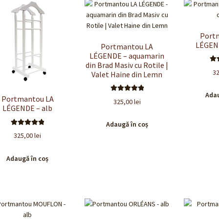
Port
LÉGEND
Portmantou LA
LÉGENDE – aquamarin
din Brad Masiv cu Rotile |
E
3
Valet Haine din Lemn
5
Adau
Evaluat la
Portmantou LA
325,00
lei
5.00
din 5
LÉGENDE – alb
Adaugă în coș
Evaluat la
325,00
lei
5.00
din 5
Adaugă în coș