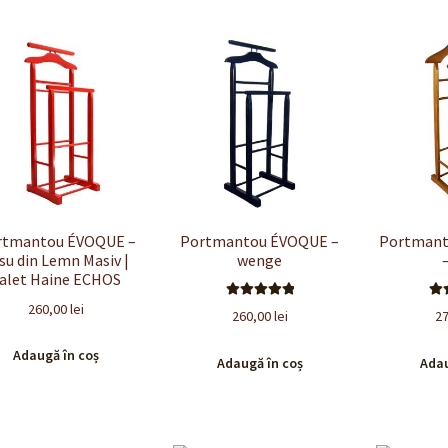
rtmantou ÉVOQUE –
Portmantou ÉVOQUE –
Portman
su din Lemn Masiv |
wenge
alet Haine ECHOS
260,00
lei
Evaluat la
E
260,00
lei
2
5.00
din 5
5
Adaugă în coș
Adaugă în coș
Adau