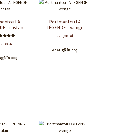
mantou LA
Portmantou LA
E – castan
LÉGENDE – wenge
325,00
lei
valuat la
25,00
lei
.00
din 5
Adaugă în coș
gă în coș