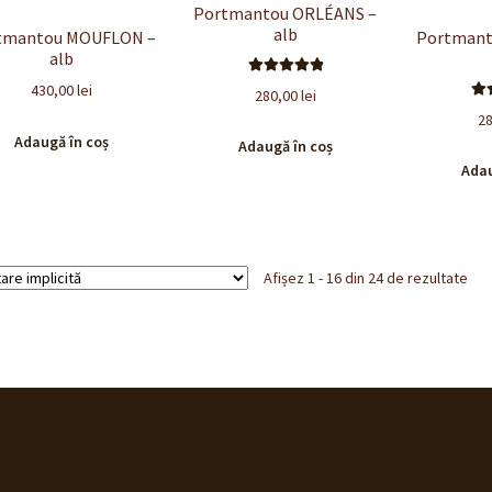
Portmantou ORLÉANS –
alb
tmantou MOUFLON –
Portmant
alb
Evaluat la
430,00
lei
280,00
lei
5.00
din 5
E
2
5
Adaugă în coș
Adaugă în coș
Adau
Afișez 1 - 16 din 24 de rezultate