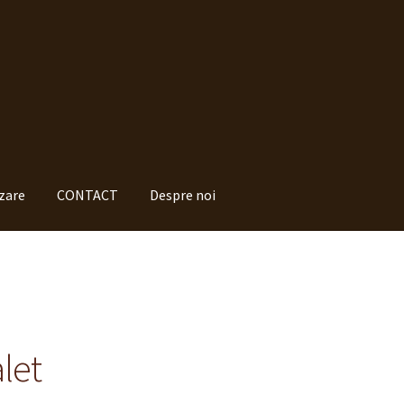
izare
CONTACT
Despre noi
cumpăr ?
Despre noi
Finalizare
Livrare
Plată
elucrarea datelor cu caracter personal
Politica de cookie-uri
ermeni si conditii
let