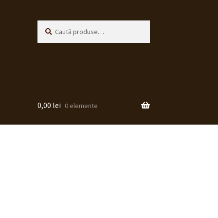
Caută
Caută
după:
0,00
lei
0 elemente