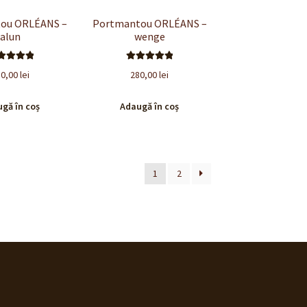
ou ORLÉANS –
Portmantou ORLÉANS –
alun
wenge
valuat la
Evaluat la
80,00
lei
280,00
lei
.00
din 5
5.00
din 5
gă în coș
Adaugă în coș
1
2