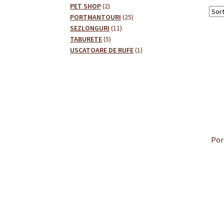
2
produse
PET SHOP
2
produse
25
PORTMANTOURI
25
11
de
SEZLONGURI
11
5
produse
produse
TABURETE
5
produse
1
USCATOARE DE RUFE
1
produs
Po