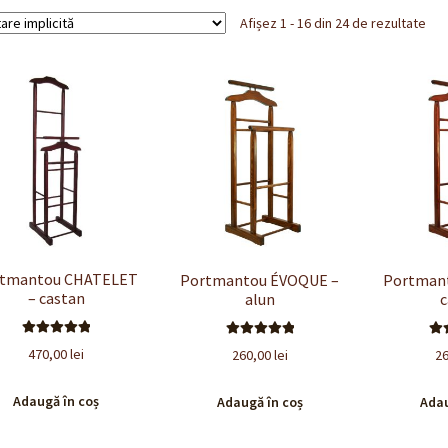
Afișez 1 - 16 din 24 de rezultate
rtmantou CHATELET
Portmantou ÉVOQUE –
Portman
– castan
alun
c
Evaluat la
Evaluat la
E
470,00
lei
260,00
lei
2
5.00
din 5
5.00
din 5
5
Adaugă în coș
Adaugă în coș
Adau