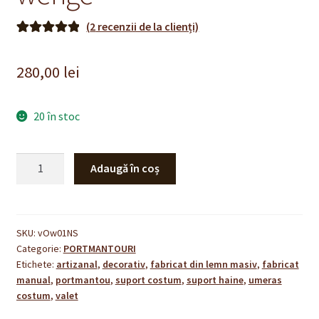
(
2
recenzii de la clienți)
Evaluat la
2
5.00
din 5 pe
280,00
lei
baza a
evaluări de la
clienți
20 în stoc
Cantitate
Adaugă în coș
Portmantou
ORLÉANS
-
wenge
SKU:
vOw01NS
Categorie:
PORTMANTOURI
Etichete:
artizanal
,
decorativ
,
fabricat din lemn masiv
,
fabricat
manual
,
portmantou
,
suport costum
,
suport haine
,
umeras
costum
,
valet