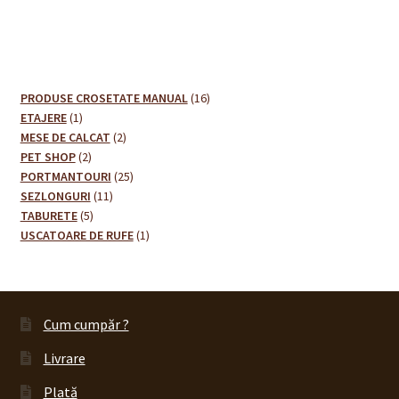
16
PRODUSE CROSETATE MANUAL
16
1
produse
ETAJERE
1
produs
2
MESE DE CALCAT
2
2
produse
PET SHOP
2
produse
25
PORTMANTOURI
25
11
de
SEZLONGURI
11
5
produse
produse
TABURETE
5
produse
1
USCATOARE DE RUFE
1
produs
Cum cumpăr ?
Livrare
Plată