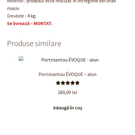
Material :
produsul este realizat în întregime din brad
masiv.
Greutate :
4 kg.
Se livrează – MONTAT.
Produse similare
Portmantou ÉVOQUE – alun
Evaluat la
260,00
lei
5.00
din 5
Adaugă în coș