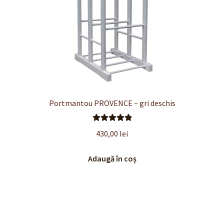
Portmantou PROVENCE – gri deschis
Evaluat la
430,00
lei
5.00
din 5
Adaugă în coș