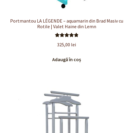
Portmantou LA LÉGENDE – aquamarin din Brad Masiv cu
Rotile | Valet Haine din Lemn
Evaluat la
325,00
lei
5.00
din 5
Adaugă în coș