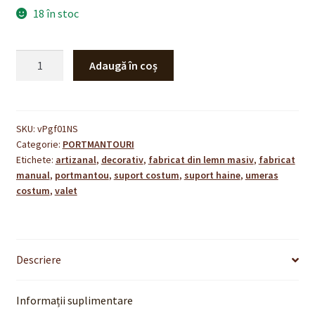
18 în stoc
Cantitate
Adaugă în coș
Portmantou
PROVENCE
-
gri
SKU:
vPgf01NS
Categorie:
PORTMANTOURI
inchis
Etichete:
artizanal
,
decorativ
,
fabricat din lemn masiv
,
fabricat
manual
,
portmantou
,
suport costum
,
suport haine
,
umeras
costum
,
valet
Descriere
Informații suplimentare