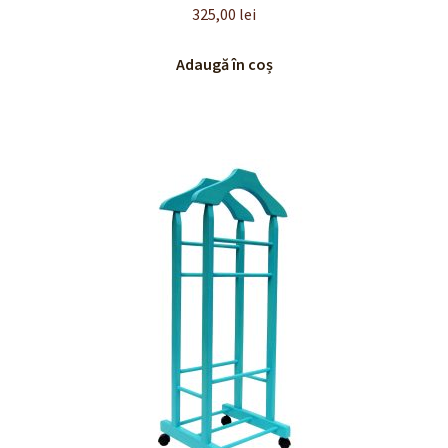
Evaluat la
325,00
lei
5.00
din 5
Adaugă în coș