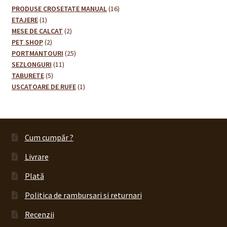
16
PRODUSE CROSETATE MANUAL
16
1
produse
ETAJERE
1
produs
2
MESE DE CALCAT
2
2
produse
PET SHOP
2
produse
25
PORTMANTOURI
25
11
de
SEZLONGURI
11
5
produse
produse
TABURETE
5
produse
1
USCATOARE DE RUFE
1
produs
Cum cumpăr ?
Livrare
Plată
Politica de rambursari si returnari
Recenzii