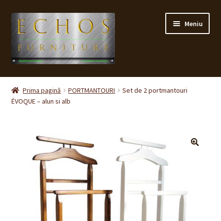
Sari
Sari
Meniu
la
la
navigare
conținut
Prima pagină
Prima pagină
PORTMANTOURI
Set de 2 portmantouri
ÉVOQUE – alun si alb
CONTACT
Contul meu
Coș
🔍
Cum cumpăr ?
Despre noi