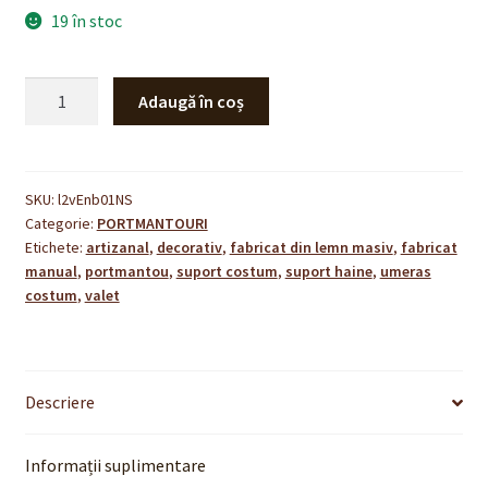
19 în stoc
Cantitate
Adaugă în coș
Set
de
2
portmantouri
SKU:
l2vEnb01NS
Categorie:
PORTMANTOURI
ÉVOQUE
Etichete:
artizanal
,
decorativ
,
fabricat din lemn masiv
,
fabricat
-
manual
,
portmantou
,
suport costum
,
suport haine
,
umeras
alun
costum
,
valet
si
alb
Descriere
Informații suplimentare