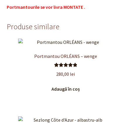
Portmantourile se vor livra MONTATE .
Produse similare
Portmantou ORLÉANS – wenge
Evaluat la
280,00
lei
5.00
din 5
Adaugă în coș