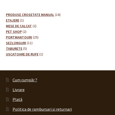
16
PRODUSE CROSETATE MANUAL
16
1
produse
ETAJERE
1
produs
2
MESE DE CALCAT
2
2
produse
PET SHOP
2
produse
25
PORTMANTOURI
25
11
de
SEZLONGURI
11
5
produse
produse
TABURETE
5
produse
1
USCATOARE DE RUFE
1
produs
Cum cumpăr ?
Livrare
Plată
Politica de rambursari si returnari