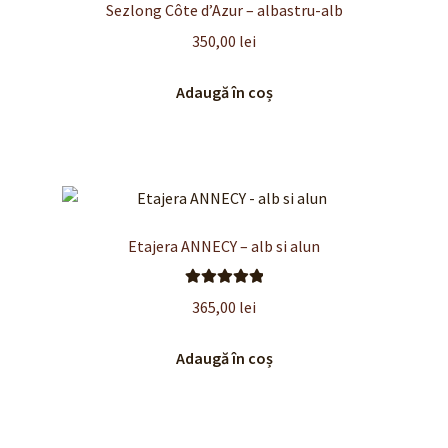
Sezlong Côte d’Azur – albastru-alb
350,00
lei
Adaugă în coș
Etajera ANNECY – alb si alun
Evaluat la
365,00
lei
5.00
din 5
Adaugă în coș