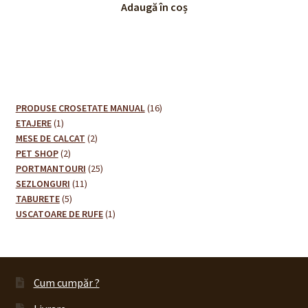
Adaugă în coș
16
PRODUSE CROSETATE MANUAL
16
1
produse
ETAJERE
1
produs
2
MESE DE CALCAT
2
2
produse
PET SHOP
2
produse
25
PORTMANTOURI
25
11
de
SEZLONGURI
11
5
produse
produse
TABURETE
5
produse
1
USCATOARE DE RUFE
1
produs
Cum cumpăr ?