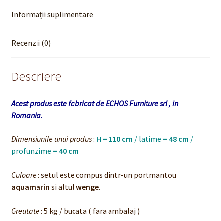
Informații suplimentare
Recenzii (0)
Descriere
Acest produs este fabricat de ECHOS Furniture srl , in
Romania.
Dimensiunile unui produs
:
H
=
110 cm
/ latime =
48 cm
/
profunzime =
40 cm
Culoare
: setul este compus dintr-un portmantou
aquamarin
si altul
wenge
.
Greutate
: 5 kg / bucata ( fara ambalaj )