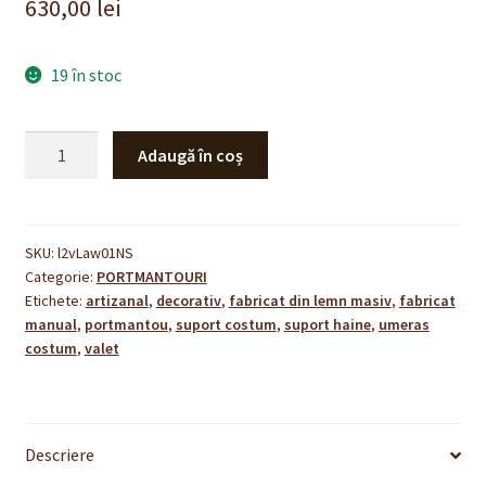
630,00
lei
19 în stoc
Cantitate
Adaugă în coș
Set
de
2
portmantouri
SKU:
l2vLaw01NS
Categorie:
PORTMANTOURI
LA
Etichete:
artizanal
,
decorativ
,
fabricat din lemn masiv
,
fabricat
LÉGENDE
manual
,
portmantou
,
suport costum
,
suport haine
,
umeras
–
costum
,
valet
aquamarin
si
wenge
Descriere