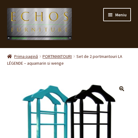
Sari
Sari
Meniu
la
la
navigare
conținut
Prima pagină
Prima pagină
PORTMANTOURI
Set de 2 portmantouri LA
LÉGENDE – aquamarin si wenge
CONTACT
Contul meu
Coș
🔍
Cum cumpăr ?
Despre noi