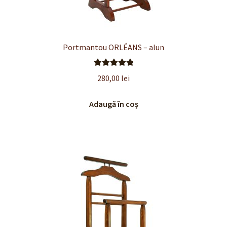
Portmantou ORLÉANS – alun
Evaluat la
280,00
lei
5.00
din 5
Adaugă în coș