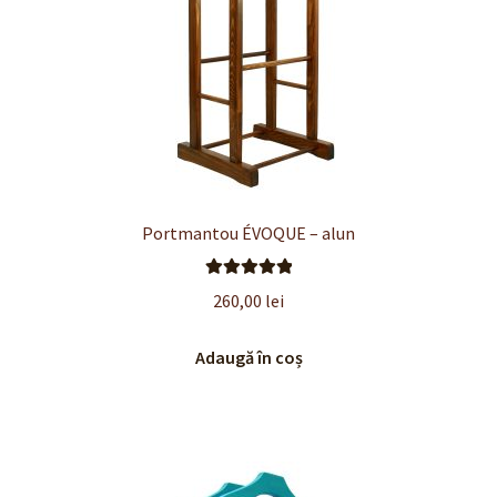
Portmantou ÉVOQUE – alun
Evaluat la
260,00
lei
5.00
din 5
Adaugă în coș